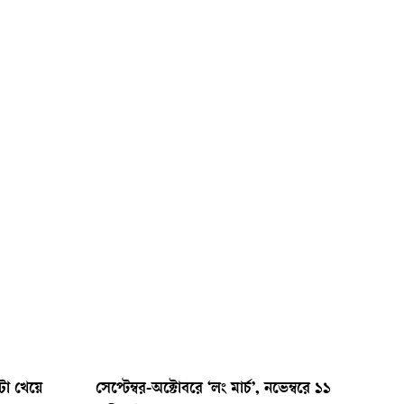
া খেয়ে
সেপ্টেম্বর-অক্টোবরে ‘লং মার্চ’, নভেম্বরে ১১