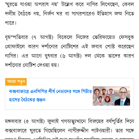
‘ঘুরতে যাওয়া অপরাধ নয়’ উল্লেখ করে নাসির লিখেছেন, কেবল
দলীয় বৈঠকে নয়, নির্জন ঘর বা সাগরপারেও ইতিহাস জন্ম নিতে
পারে।
বৃহস্পতিবার (৭ আগস্ট) বিকেলে নিজের ভেরিফায়েড ফেসবুক
প্রোফাইলে কারণ দর্শানোর নোটিশের এই জবাব পোস্ট করেছেন
নাসির। এর আগে বুধবার (৬ আগস্ট) দল থেকে তাদের কারণ
দর্শানোর নোটিশ দেওয়া হয়।
কক্সবাজারে এনসিপির শীর্ষ নেতাদের সঙ্গে পিটার
হাসের বৈঠকের গুঞ্জন
মঙ্গলবার (৫ আগস্ট) জুলাই গণঅভ্যুত্থানে বিজয়ের বর্ষপূর্তির দিনে
কক্সবাজারে ঘুরতে গিয়েছিলেন নাসীরুদ্দীন পাটওয়ারী। তার সঙ্গে