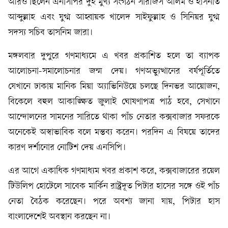
আরও ছিলেন এনসিপির দুই মুখ্য সংগঠন সারজিস আলম ও হাসনাত
আব্দুল্লাহ এবং যুগ্ম আহ্বায়ক খালেদ সাইফুল্লাহ ও সিনিয়র যুগ্ম
সদস্য সচিব তাসনিম জারা।
মঙ্গলবার দুপুরে গণমাধ্যমে এ খবর প্রকাশিত হলে তা ব্যাপক
আলোচনা-সমালোচনার জন্ম দেয়। গণঅভ্যুত্থানের বর্ষপূর্তিতে
যেখানে ঢাকায় মানিক মিয়া অ্যাভিনিউয়ে চলছে দিনভর আয়োজন,
বিকেলে বহুল আকাঙ্ক্ষিত জুলাই ঘোষণাপত্র পাঠ হবে, সেখানে
আন্দোলনের সামনের সারিতে থাকা পাঁচ নেতার কক্সবাজার সফরকে
অনেকেই অস্বাভাবিক বলে মন্তব্য করেন। পরদিন এ বিষয়ে তাদের
কারণ দর্শানোর নোটিশ দেয় এনসিপি।
এর আগে একাধিক গণমাধ্যম খবর প্রকাশ করে, কক্সবাজারের রয়েল
টিউলিপ হোটেলে সাবেক মার্কিন রাষ্ট্রদূত পিটার হাসের সঙ্গে ওই পাঁচ
নেতা বৈঠক করেছেন। পরে অবশ্য জানা যায়, পিটার হাস
বাংলাদেশেই অবস্থান করছেন না।