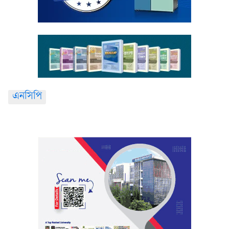
এনসিপি