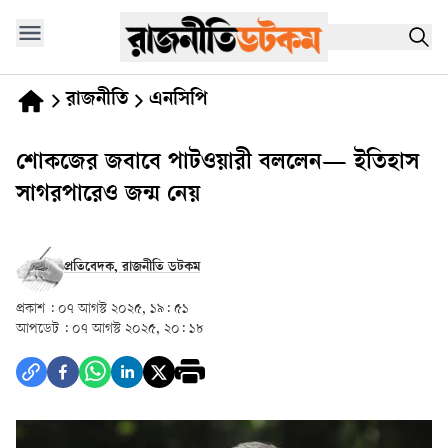
রাজনীতি
এনসিপি
শোকজের জবাবে পাটওয়ারী বললেন— ইতিহাস
সাগরপারেও জন্ম নেয়
প্রতিবেদক, রাজনীতি ডটকম
প্রকাশ :
০৭ আগস্ট ২০২৫, ১৯: ৫১
আপডেট :
০৭ আগস্ট ২০২৫, ২০: ১৮