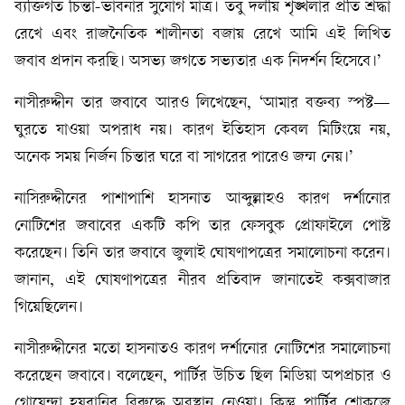
ব্যক্তিগত চিন্তা-ভাবনার সুযোগ মাত্র। তবু দলীয় শৃঙ্খলার প্রতি শ্রদ্ধা
রেখে এবং রাজনৈতিক শালীনতা বজায় রেখে আমি এই লিখিত
জবাব প্রদান করছি। অসভ্য জগতে সভ্যতার এক নিদর্শন হিসেবে।’
নাসীরুদ্দীন তার জবাবে আরও লিখেছেন, ‘আমার বক্তব্য স্পষ্ট—
ঘুরতে যাওয়া অপরাধ নয়। কারণ ইতিহাস কেবল মিটিংয়ে নয়,
অনেক সময় নির্জন চিন্তার ঘরে বা সাগরের পারেও জন্ম নেয়।’
নাসিরুদ্দীনের পাশাপাশি হাসনাত আব্দুল্লাহও কারণ দর্শানোর
নোটিশের জবাবের একটি কপি তার ফেসবুক প্রোফাইলে পোস্ট
করেছেন। তিনি তার জবাবে জুলাই ঘোষণাপত্রের সমালোচনা করেন।
জানান, এই ঘোষণাপত্রের নীরব প্রতিবাদ জানাতেই কক্সবাজার
গিয়েছিলেন।
নাসীরুদ্দীনের মতো হাসনাতও কারণ দর্শানোর নোটিশের সমালোচনা
করেছেন জবাবে। বলেছেন, পার্টির উচিত ছিল মিডিয়া অপপ্রচার ও
গোয়েন্দা হয়রানির বিরুদ্ধে অবস্থান নেওয়া। কিন্তু পার্টির শোকজে