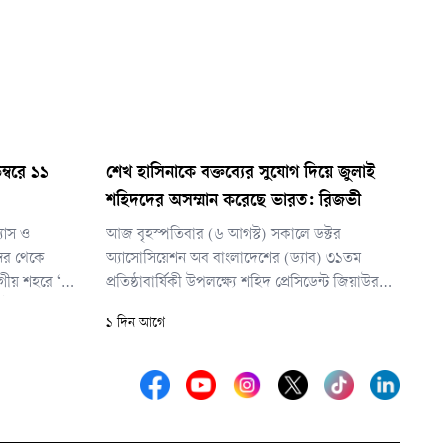
েম্বরে ১১
শেখ হাসিনাকে বক্তব্যের সুযোগ দিয়ে জুলাই
শহিদদের অসম্মান করেছে ভারত: রিজভী
যাস ও
আজ বৃহস্পতিবার (৬ আগস্ট) সকালে ডক্টর
্বর থেকে
অ্যাসোসিয়েশন অব বাংলাদেশের (ড্যাব) ৩১তম
াগীয় শহরে ‘লং
প্রতিষ্ঠাবার্ষিকী উপলক্ষ্যে শহিদ প্রেসিডেন্ট জিয়াউর
ে ইসলামীর
রহমান ও বেগম খালেদা জিয়ার সমাধিতে শ্রদ্ধা
১ দিন আগে
মসূচি শেষে
নিবেদন শেষে এ অভিযোগ করেন তিনি।
করবে জোটটি।