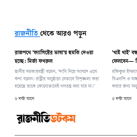
রাজনীতি
থেকে আরও পড়ুন
রাজপথে ‘ফ্যাসিস্টের ভাষা’য় হুমকি দেওয়া
‘খাই খাই’ বন
হচ্ছে: মির্জা ফখরুল
ফেলবেন— বি
স্থানীয় সরকারমন্ত্রী বলেন, ‘দাবি নিয়ে সংসদে এসে
রফিকুল ইসলা
কথা বলেন। রাষ্ট্রীয় অনুষ্ঠানে যেভাবে বিশৃঙ্খলা করা
বিএনপি ও অঙ্গ
হয়েছে তাকে কোনোভাবেই গণতন্ত্র বলা যায় না।’
করার জন্য অন
— আওয়ামী লী
৬ ঘণ্টা আগে
৬ ঘণ্টা আগে
খেয়েছেন, আও
খেয়েছেন, আওয
খেয়েছেন, ঠিকা