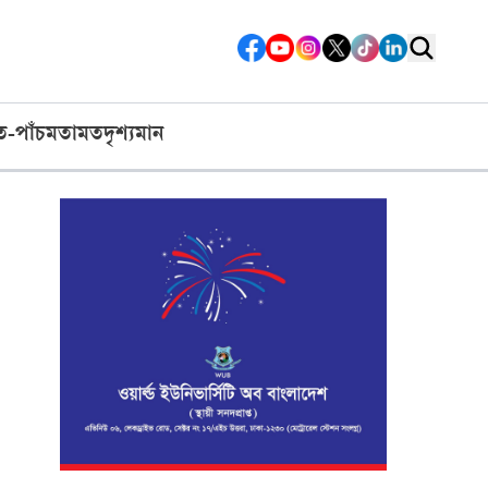
ত-পাঁচ
মতামত
দৃশ্যমান