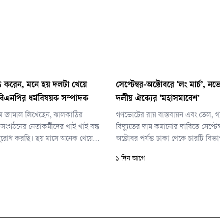
্ধ করেন, মনে হয় দলটা খেয়ে
সেপ্টেম্বর-অক্টোবরে ‘লং মার্চ’, নভ
এনপির ধর্মবিষয়ক সম্পাদক
দলীয় ঐক্যের ‘মহাসমাবেশ’
ম জামাল লিখেছেন, ঝালকাঠির
গণভোটের রায় বাস্তবায়ন এবং তেল, গ্
সংগঠনের নেতাকর্মীদের খাই খাই বন্ধ
বিদ্যুতের দাম কমানোর দাবিতে সেপ্টেম
ুরোধ করছি। ছয় মাসে অনেক খেয়েছেন
অক্টোবর পর্যন্ত ঢাকা থেকে চারটি বিভ
গের নেতাকর্মীদের পাহারার বিনিময়
মার্চ’ কর্মসূচি ঘোষণা করেছে জামায়াত
১ দিন আগে
য়ামীদের পক্ষে ওকলাতি করে
নেতৃত্বাধীন ১১ দলীয় ঐক্য। লং মার্চ কর্
়ামীদের বাড়িঘর পাহারা দিয়ে
আগামী নভেম্বরে ঢাকায় মহাসমাবেশ 
দারি পাহারা দিয়ে খেয়েছেন।