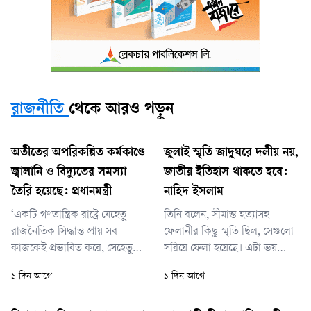
রাজনীতি
থেকে আরও পড়ুন
অতীতের অপরিকল্পিত কর্মকাণ্ডে
জুলাই স্মৃতি জাদুঘরে দলীয় নয়,
জ্বালানি ও বিদ্যুতের সমস্যা
জাতীয় ইতিহাস থাকতে হবে:
তৈরি হয়েছে: প্রধানমন্ত্রী
নাহিদ ইসলাম
‘একটি গণতান্ত্রিক রাষ্ট্রে যেহেতু
তিনি বলেন, সীমান্ত হত্যাসহ
রাজনৈতিক সিদ্ধান্ত প্রায় সব
ফেলানীর কিছু স্মৃতি ছিল, সেগুলো
কাজকেই প্রভাবিত করে, সেহেতু
সরিয়ে ফেলা হয়েছে। এটা ভয়
শিক্ষার্থী, শিক্ষক কিংবা পেশাজীবী
থেকে সরিয়ে ফেলা হয়েছে কি না,
১ দিন আগে
১ দিন আগে
—সবাই যার যার মতাদর্শ অনুযায়ী
জানা নেই। সরিয়ে দিয়ে তারা
সচেতনভাবে সুসংগঠিত থাকবেন।
ভারতের সঙ্গে ভালো সম্পর্ক