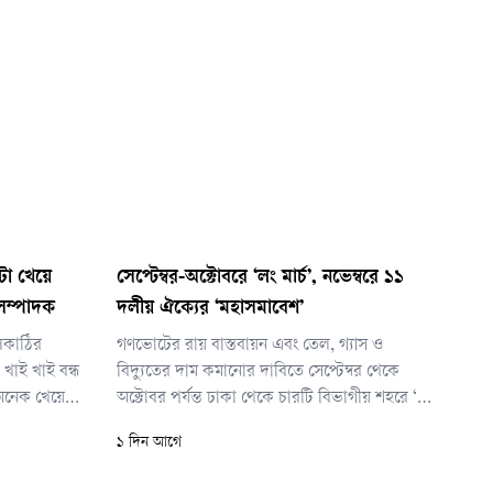
া খেয়ে
সেপ্টেম্বর-অক্টোবরে ‘লং মার্চ’, নভেম্বরে ১১
সম্পাদক
দলীয় ঐক্যের ‘মহাসমাবেশ’
লকাঠির
গণভোটের রায় বাস্তবায়ন এবং তেল, গ্যাস ও
খাই খাই বন্ধ
বিদ্যুতের দাম কমানোর দাবিতে সেপ্টেম্বর থেকে
অনেক খেয়েছেন
অক্টোবর পর্যন্ত ঢাকা থেকে চারটি বিভাগীয় শহরে ‘লং
রার বিনিময়
মার্চ’ কর্মসূচি ঘোষণা করেছে জামায়াতে ইসলামীর
১ দিন আগে
ি করে
নেতৃত্বাধীন ১১ দলীয় ঐক্য। লং মার্চ কর্মসূচি শেষে
 দিয়ে
আগামী নভেম্বরে ঢাকায় মহাসমাবেশ করবে জোটটি।