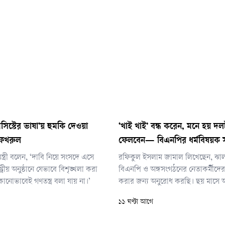
সিস্টের ভাষা’য় হুমকি দেওয়া
‘খাই খাই’ বন্ধ করেন, মনে হয় দলট
া ফখরুল
ফেলবেন— বিএনপির ধর্মবিষয়ক 
ন্ত্রী বলেন, ‘দাবি নিয়ে সংসদে এসে
রফিকুল ইসলাম জামাল লিখেছেন, ঝা
ট্রীয় অনুষ্ঠানে যেভাবে বিশৃঙ্খলা করা
বিএনপি ও অঙ্গসংগঠনের নেতাকর্মীদের 
নোভাবেই গণতন্ত্র বলা যায় না।’
করার জন্য অনুরোধ করছি। ছয় মাসে 
— আওয়ামী লীগের নেতাকর্মীদের পাহা
১১ ঘণ্টা আগে
খেয়েছেন, আওয়ামীদের পক্ষে ওকলাত
খেয়েছেন, আওয়ামীদের বাড়িঘর পাহারা