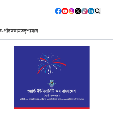
ত-পাঁচ
মতামত
দৃশ্যমান