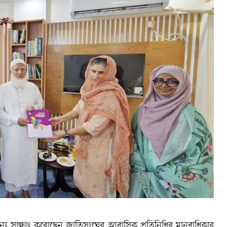
য সাক্ষাৎ করোছেন জাতিসংঘের আবাসিক প্রতিনিধির মানবাধিকার