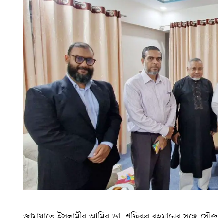
জামায়াতে ইসলামীর আমির ডা. শফিকুর রহমানের সঙ্গে সৌজন্