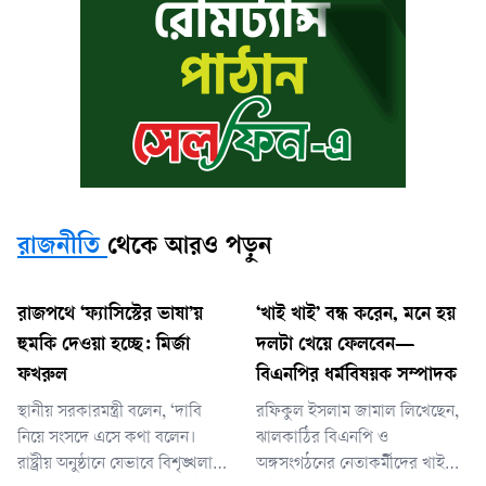
রাজনীতি
থেকে আরও পড়ুন
রাজপথে ‘ফ্যাসিস্টের ভাষা’য়
‘খাই খাই’ বন্ধ করেন, মনে হয়
হুমকি দেওয়া হচ্ছে: মির্জা
দলটা খেয়ে ফেলবেন—
ফখরুল
বিএনপির ধর্মবিষয়ক সম্পাদক
স্থানীয় সরকারমন্ত্রী বলেন, ‘দাবি
রফিকুল ইসলাম জামাল লিখেছেন,
নিয়ে সংসদে এসে কথা বলেন।
ঝালকাঠির বিএনপি ও
রাষ্ট্রীয় অনুষ্ঠানে যেভাবে বিশৃঙ্খলা
অঙ্গসংগঠনের নেতাকর্মীদের খাই