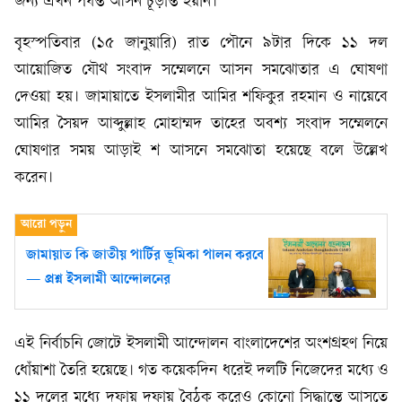
জন্য এখন পর্যন্ত আসন চূড়ান্ত হয়নি।
বৃহস্পতিবার (১৫ জানুয়ারি) রাত পৌনে ৯টার দিকে ১১ দল
আয়োজিত যৌথ সংবাদ সম্মেলনে আসন সমঝোতার এ ঘোষণা
দেওয়া হয়। জামায়াতে ইসলামীর আমির শফিকুর রহমান ও নায়েবে
আমির সৈয়দ আব্দুল্লাহ মোহাম্মদ তাহের অবশ্য সংবাদ সম্মেলনে
ঘোষণার সময় আড়াই শ আসনে সমঝোতা হয়েছে বলে উল্লেখ
করেন।
জামায়াত কি জাতীয় পার্টির ভূমিকা পালন করবে
— প্রশ্ন ইসলামী আন্দোলনের
এই নির্বাচনি জোটে ইসলামী আন্দোলন বাংলাদেশের অংশগ্রহণ নিয়ে
ধোঁয়াশা তৈরি হয়েছে। গত কয়েকদিন ধরেই দলটি নিজেদের মধ্যে ও
১১ দলের মধ্যে দফায় দফায় বৈঠক করেও কোনো সিদ্ধান্তে আসতে