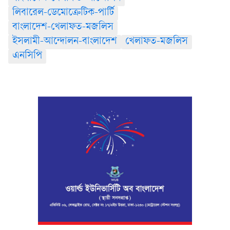
লিবারেল-ডেমোক্রেটিক-পার্টি
বাংলাদেশ-খেলাফত-মজলিস
ইসলামী-আন্দোলন-বাংলাদেশ
খেলাফত-মজলিস
এনসিপি