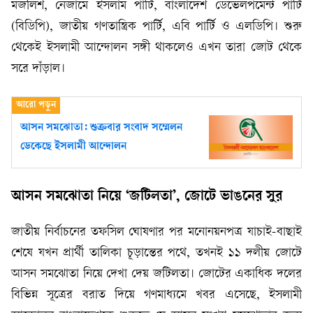
মজলিশ, নেজামে ইসলাম পার্টি, বাংলাদেশ ডেভেলপমেন্ট পার্টি
(বিডিপি), জাতীয় গণতান্ত্রিক পার্টি, এবি পার্টি ও এলডিপি। শুরু
থেকেই ইসলামী আন্দোলন সঙ্গী থাকলেও এখন তারা জোট থেকে
সরে দাঁড়াল।
আসন সমঝোতা: শুক্রবার সংবাদ সম্মেলন
ডেকেছে ইসলামী আন্দোলন
আসন সমঝোতা নিয়ে ‘জটিলতা’, জোটে ভাঙনের সুর
জাতীয় নির্বাচনের তফসিল ঘোষণার পর মনোনয়নপত্র যাচাই-বাছাই
শেষে যখন প্রার্থী তালিকা চূড়ান্তের পথে, তখনই ১১ দলীয় জোটে
আসন সমঝোতা নিয়ে দেখা দেয় জটিলতা। জোটের একাধিক দলের
বিভিন্ন সূত্রের বরাত দিয়ে গণমাধ্যমে খবর এসেছে, ইসলামী