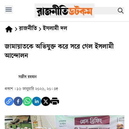
রাজনীতি
ইসলামী দল
জামায়াতকে অভিযুক্ত করে সরে গেল ইসলামী
আন্দোলন
সজীব রহমান
প্রকাশ :
১৬ জানুয়ারি ২০২৬, ২০: ৪৫