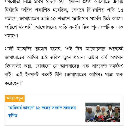
সমঝোতা নিয়ে প্রথম বৈঠক হয়। সেদিন প্রথম আলোতে একটি
নির্বাচনি জরিপ প্রকাশিত হয়েছিল, যেখানে বিএনপির প্রতি ৬৫
শতাংশ, জামায়াতের প্রতি ২৫ শতাংশ ভোটারের সমর্থন উঠে আসে।
জরিপে ইসলামী আন্দোলনের প্রতি সমর্থন ছিল শূন্য দশমিক এক
শতাংশ।
গাজী আতাউর রহমান বলেন, ‘ওই দিন আলোচনার শুরুতেই
জামায়াতের আমির এই জরিপ তুলে ধরেন। এটার অর্থ অপমান
(ইনসাল্ট) করা, বোঝানো যে আপনাদের এক পারসেন্ট সমর্থনও
নাই। এই ইনসাল্ট করেই উনি (জামায়াতের আমির) যাত্রা শুরু
করেছেন।’
‘অনিবার্য কারণে’ ১১ দলের সংবাদ সম্মেলন
স্থগিত