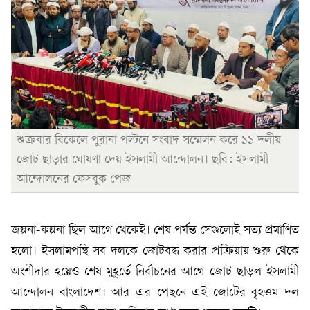
শুক্রবার বিকেলে পুরানা পল্টনে সংবাদ সম্মেলন করে ১১ দলীয়
জোট ছাড়ার ঘোষণা দেয় ইসলামী আন্দোলন। ছবি: ইসলামী
আন্দোলনের ফেসবুক পেজ
জল্পনা-কল্পনা ছিল আগে থেকেই। শেষ পর্যন্ত সেগুলোই সত্য প্রমাণিত
হলো। ইসলামপন্থি সব দলকে জোটবদ্ধ করার প্রক্রিয়ায় শুরু থেকে
অংশীদার হয়েও শেষ মুহূর্তে নির্বাচনের আগে জোট ছাড়ল ইসলামী
আন্দোলন বাংলাদেশ। আর এর পেছনে এই জোটের বৃহত্তম দল