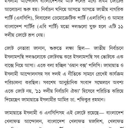
ইসলামী আন্দোলন বাংলাদেশসহ আট দলের মধ্যে প্রথম জোটের
আলোচনা শুরু হয়। নির্বাচন ঘনিয়ে আসতে আসতে জাতীয় নাগরিক
পার্টি (এনসিপি), লিবারেল ডেমোক্রেটিক পার্টি (এলডিপি) ও আমার
বাংলাদেশ পার্টির (এবি পার্টি) মতো দলগুলো যুক্ত হলে এটি ১১
দলীয় জোটে রূপ নেয়।
জোট নেতারা জানান, শুরুতে লক্ষ্য ছিল— জাতীয় নির্বাচনে
ইসলামপন্থি দলগুলোকে জোটবদ্ধ করে ইসলামপন্থি সব ভোটকে এক
বাক্সে নিয়ে আসা। একে বলা হচ্ছিল ‘ওয়ান বক্স’ পলিসি। জামায়াত ও
ইসলামী আন্দোলনসহ সব দলই এ নীতিকে সামনে রেখেই কার্যক্রম
পরিচালনা করছিল। সবশেষ আনুষ্ঠানিক সংবাদ সম্মেলনে অবশ্য
একে জোট নয়, ‘১১ দলীয় নির্বাচনি ঐক্য’ হিসেবে পরিচিত করিয়ে
দিয়েছেন জামায়াতে ইসলামীর আমির ডা. শফিকুর রহমান।
জামায়াতে ইসলামী ও এনসিপিসহ এই জোটে রয়েছে— বাংলাদেশ
খেলাফত আন্দোলন, বাংলাদেশ খেলাফত মজলিশ, খেলাফত