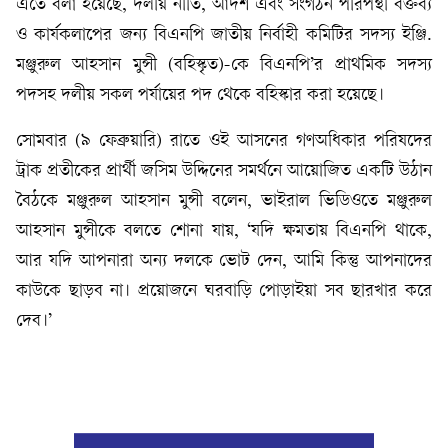
এতে বলা হয়েছে, দলীয় নীতি, আদর্শ এবং সংগঠন পরিপন্থী বক্তব্য
ও কার্যকলাপের জন্য বিএনপি জাতীয় নির্বাহী কমিটির সদস্য ইঞ্জি.
মঞ্জুরুল আহসান মুন্সী (বহিস্কৃত)-কে বিএনপি’র প্রাথমিক সদস্য
পদসহ দলীয় সকল পর্যায়ের পদ থেকে বহিস্কার করা হয়েছে।
সোমবার (৯ ফেব্রুয়ারি) রাতে ওই আসনের গণঅধিকার পরিষদের
ট্রাক প্রতীকের প্রার্থী জসিম উদ্দিনের সমর্থনে আয়োজিত একটি উঠান
বৈঠকে মঞ্জুরুল আহসান মুন্সী বলেন, ভাইরাল ভিডিওতে মঞ্জুরুল
আহসান মুন্সীকে বলতে শোনা যায়, ‘যদি ক্ষমতায় বিএনপি থাকে,
আর যদি আপনারা অন্য দলকে ভোট দেন, আমি কিন্তু আপনাদের
কাউকে ছাড়ব না। প্রয়োজনে ঘরবাড়ি পোড়াইয়া সব ছারখার করে
দেব।’