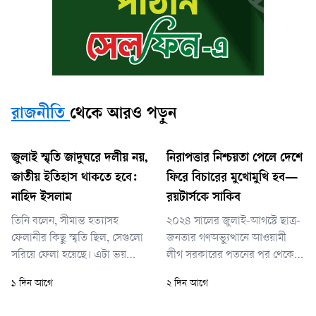
রাজনীতি
থেকে আরও পড়ুন
জুলাই স্মৃতি জাদুঘরে দলীয় নয়,
নিরাপত্তার নিশ্চয়তা পেলে দেশে
জাতীয় ইতিহাস থাকতে হবে:
ফিরে বিচারের মুখোমুখি হব—
নাহিদ ইসলাম
রয়টার্সকে সাকিব
তিনি বলেন, সীমান্ত হত্যাসহ
২০২৪ সালের জুলাই-আগস্টে ছাত্র-
ফেলানীর কিছু স্মৃতি ছিল, সেগুলো
জনতার গণঅভ্যুত্থানে আওয়ামী
সরিয়ে ফেলা হয়েছে। এটা ভয়
লীগ সরকারের পতনের পর থেকে
থেকে সরিয়ে ফেলা হয়েছে কি না,
যুক্তরাষ্ট্রে বসবাস করছেন সাকিব।
১ দিন আগে
২ দিন আগে
জানা নেই। সরিয়ে দিয়ে তারা
৩৯ বছর বয়সী এই ক্রিকেট
ভারতের সঙ্গে ভালো সম্পর্ক
অলরাউন্ডার জানিয়েছেন, তিনি