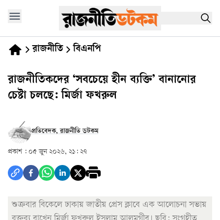
রাজনীতি
বিএনপি
রাজনীতিকদের ‘সবচেয়ে হীন ব্যক্তি’ বানানোর
চেষ্টা চলছে: মির্জা ফখরুল
প্রতিবেদক, রাজনীতি ডটকম
প্রকাশ :
০৫ জুন ২০২৬, ২১: ২৭
শুক্রবার বিকেলে ঢাকায় জাতীয় প্রেস ক্লাবে এক আলোচনা সভায়
বক্তব্য রাখেন মির্জা ফখরুল ইসলাম আলমগীর। ছবি: সংগৃহীত