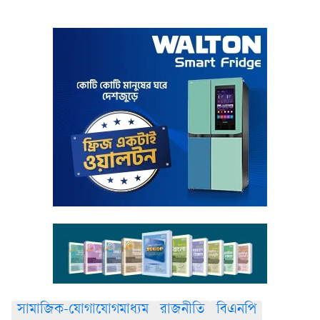
সামাজিক-যোগাযোগমাধ্যম
রাজনীতি
বিএনপি