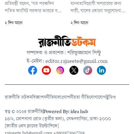
প্রতিমন্ত্রী বলেন, ‘গত পরশুদিন
মানবতাবিরোধী অপরাধের জন্য
পতিত ফ্যাসিট সরকার ভারতে বসে
দায়ী, যাদের কোনো অনুশোচনা
প্রেস কনফারেন্সের চেষ্টা করেছেন।
নাই, বাংলাদেশের মানুষের সামনে
২ দিন আগে
২ দিন আগে
এর প্রেক্ষিতে আমাদের পররাষ্ট্র
ক্ষমা প্রার্থনা করে নাই, তাদের
মন্ত্রণালয় যে ধরনের প্রতিবাদ
কোনো রাজনীতি বাংলাদেশের মানুষ
জানিয়েছে। সে ধরনের প্রতিবাদ এর
কখনো গ্রহণ করবে না।’
আগে কোনো সরকার জানাতে
সম্পাদক ও প্রকাশক: শরিফুজ্জামান পিন্টু
পারেনি।’
ই-মেইল:
editor.rajneete@gmail.com
রাজনীতি ডটকম
বিজ্ঞাপন
নীতিমালা
গোপনীয়তা নীতি
যোগাযোগ
স্টুডিও
স্বত্ব © ২০২৫ রাজনীতি
|
Powered By: idea hub
১৪/২, তোপখানা রোড (তৃতীয় তলা), সেগুনবাগিচা, ঢাকা-১০০০
[জাতীয় প্রেস ক্লাবের উল্টোদিকে]
rajneete.bd@gmail.com
+8801973067709