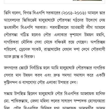
তিনি বলেন, বিগত বিএনপি সরকারের (২০০১-২০০৬) আমলে তার
আবেদনের ভিত্তিতেই হালুয়াঘাটে পৌরসভা গঠনের উদ্যোগ নেয়
তৎকালীন বিএনপি সরকার। পরবর্তীকালে আওয়ামী লীগ আমলে
পৌরসভা গঠিত হলেও পৌর এলাকার দৃশ্যমান উন্নয়ন হয়নি,
নাগরিকরা মৌলিক সেবা থেকে বঞ্চিতই রয়ে গেছেন। অপরিচ্ছন্ন
পরিবেশ, ড্রেনেজ সংকট, রাস্তাঘাটের বেহাল দশা দেখে পৌরবাসী
আজ ক্লান্ত ও বিরক্ত।
জনগণের ভোটে নির্বাচিত হলে আমি হালুয়াঘাট পৌরসভার নাগরিক
সেবার মান উন্নয়ন করব এবং দ্রুত সমস্যা সমাধান করে একটি
দৃষ্টিনন্দন ও বাসযোগ্য পৌর এলাকা উপহার দেব।
সভায় উপস্থিত ছিলেন হালুয়াঘাট পৌর বিএনপির আহ্বায়ক হানিফ
মো. শাকিরুল্লাহ, জেলা মহিলা দলের সাধারণ সম্পাদক হোসনেয়ারা
নিলু, পৌর বিএনপির সিনিয়র যুগ্ম আহ্বায়ক আলমগীর আলম