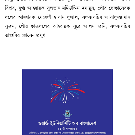
বিপ্লব, যুগ্ম আহ্বায়ক সুলতান মহিউদ্দিন হুমায়ুন, পৌর স্বেচ্ছাসেবক
দলের আহ্বায়ক মেহেদী হাসান দুলাল, সদস্যসচিব আসাদুজ্জামান
সুজন, পৌর ছাত্রদলের আহ্বায়ক নূরে আলম জনি, সদস্যসচিব
তাজবির হোসেন প্রমুখ।