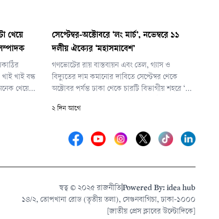
া খেয়ে
সেপ্টেম্বর-অক্টোবরে ‘লং মার্চ’, নভেম্বরে ১১
সম্পাদক
দলীয় ঐক্যের ‘মহাসমাবেশ’
লকাঠির
গণভোটের রায় বাস্তবায়ন এবং তেল, গ্যাস ও
খাই খাই বন্ধ
বিদ্যুতের দাম কমানোর দাবিতে সেপ্টেম্বর থেকে
অনেক খেয়েছেন
অক্টোবর পর্যন্ত ঢাকা থেকে চারটি বিভাগীয় শহরে ‘লং
রার বিনিময়
মার্চ’ কর্মসূচি ঘোষণা করেছে জামায়াতে ইসলামীর
২ দিন আগে
ি করে
নেতৃত্বাধীন ১১ দলীয় ঐক্য। লং মার্চ কর্মসূচি শেষে
 দিয়ে
আগামী নভেম্বরে ঢাকায় মহাসমাবেশ করবে জোটটি।
েছেন।
স্বত্ব © ২০২৫ রাজনীতি
|
Powered By: idea hub
১৪/২, তোপখানা রোড (তৃতীয় তলা), সেগুনবাগিচা, ঢাকা-১০০০
[জাতীয় প্রেস ক্লাবের উল্টোদিকে]