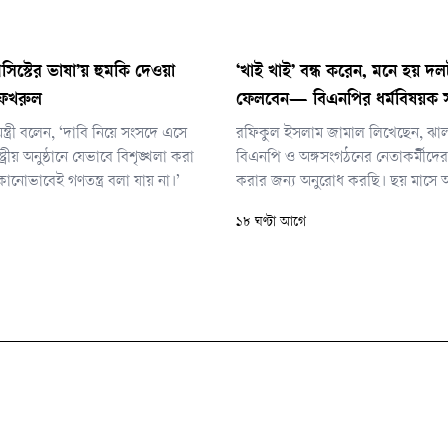
সিস্টের ভাষা’য় হুমকি দেওয়া
‘খাই খাই’ বন্ধ করেন, মনে হয় দলট
া ফখরুল
ফেলবেন— বিএনপির ধর্মবিষয়ক 
ন্ত্রী বলেন, ‘দাবি নিয়ে সংসদে এসে
রফিকুল ইসলাম জামাল লিখেছেন, ঝা
ট্রীয় অনুষ্ঠানে যেভাবে বিশৃঙ্খলা করা
বিএনপি ও অঙ্গসংগঠনের নেতাকর্মীদের 
নোভাবেই গণতন্ত্র বলা যায় না।’
করার জন্য অনুরোধ করছি। ছয় মাসে 
— আওয়ামী লীগের নেতাকর্মীদের পাহা
১৮ ঘণ্টা আগে
খেয়েছেন, আওয়ামীদের পক্ষে ওকলাত
খেয়েছেন, আওয়ামীদের বাড়িঘর পাহারা
খেয়েছেন, ঠিকাদারি পাহারা দিয়ে খেয়