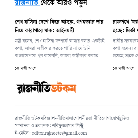
রাজনীতি
থেকে আরও পড়ুন
শেখ হাসিনা দেশে ফিরে আসুক, গণহত্যার দায়
রাজপথে ‘ফ্যা
নিয়ে কারাগারে যাক: আইনমন্ত্রী
হচ্ছে: মির্জ
মন্ত্রী বলেন, শেখ হাসিনা সম্পর্কে আমার বলার একটাই
স্থানীয় সরকারম
কথা, আমরা অস্বীকার করতে পারি না যে উনি
কথা বলেন। রাষ্
বাংলাদেশকে খুন করেননি, আমরা অস্বীকার করতে
হয়েছে তাকে কো
পারি না যে উনি খুন, গুম, গণহত্যার সঙ্গে জড়িত
১৮ ঘণ্টা আগে
১৮ ঘণ্টা আগে
ছিলেন না। সেই সব সত্যের মুখোমুখি যদি তিনি হতে
চান, তাহলে অবশ্যই তিনি আসবেন।
রাজনীতি ডটকম
বিজ্ঞাপন
নীতিমালা
গোপনীয়তা নীতি
যোগাযোগ
স্টুডিও
সম্পাদক ও প্রকাশক: শরিফুজ্জামান পিন্টু
ই-মেইল:
editor.rajneete@gmail.com