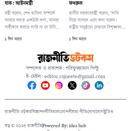
গণমাধ্যমের ভূমিকা অপরিহার্য।’
যাক: আইনমন্ত্রী
ফখরুল
মন্ত্রী বলেন, শেখ হাসিনা সম্পর্কে
স্থানীয় সরকারমন্ত্রী বলেন, ‘দাবি
আমার বলার একটাই কথা, আমরা
নিয়ে সংসদে এসে কথা বলেন।
অস্বীকার করতে পারি না যে উনি
রাষ্ট্রীয় অনুষ্ঠানে যেভাবে বিশৃঙ্খলা
বাংলাদেশকে খুন করেননি, আমরা
করা হয়েছে তাকে কোনোভাবেই
১ দিন আগে
১ দিন আগে
অস্বীকার করতে পারি না যে উনি
গণতন্ত্র বলা যায় না।’
খুন, গুম, গণহত্যার সঙ্গে জড়িত
ছিলেন না। সেই সব সত্যের
মুখোমুখি যদি তিনি হতে চান,
সম্পাদক ও প্রকাশক: শরিফুজ্জামান পিন্টু
তাহলে অবশ্যই তিনি আসবেন।
ই-মেইল:
editor.rajneete@gmail.com
রাজনীতি ডটকম
বিজ্ঞাপন
নীতিমালা
গোপনীয়তা নীতি
যোগাযোগ
স্টুডিও
স্বত্ব © ২০২৫ রাজনীতি
|
Powered By: idea hub