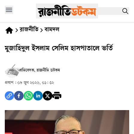
রাজনীতি
বামদল
মুজাহিদুল ইসলাম সেলিম হাসপাতালে ভর্তি
প্রতিবেদক, রাজনীতি ডটকম
প্রকাশ :
০৮ জুন ২০২৬, ০১: ৩২