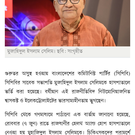
মুজাহিদুল ইসলাম সেলিম। ছবি: সংগৃহীত
গুরুতর অসুস্থ হওয়ায় বাংলাদেশের কমিউনিস্ট পার্টির (সিপিবি)
সিপিবির সাবেক সভাপতি মুজাহিদুল ইসলাম সেলিমকে হাসপাতালে
ভর্তি করা হয়েছে। বর্ষীয়ান এই রাজনীতিবিদ নিউমোনিয়াজনিত
শ্বাসকষ্ট ও ইলেকট্রোলাইটের ভারসাম্যহীনতায় ভুগছেন।
সিপিবি থেকে গণমাধ্যমে পাঠানো এক বার্তায় জানানো হয়েছে,
রোববার (৭ জুন) রাতে রাজধানীর হেলথ অ্যান্ড হোপ হাসপাতালে
নেওয়া হয় মুহাজিদুল ইসলাম সেলিমকে। চিকিৎসকদের পরামর্শে