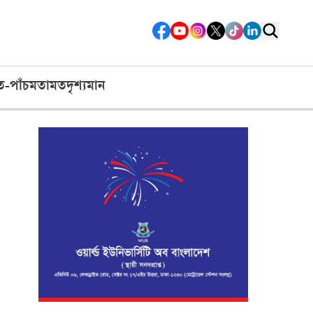
ত-পাঁচ
মতামত
দৃশ্যমান