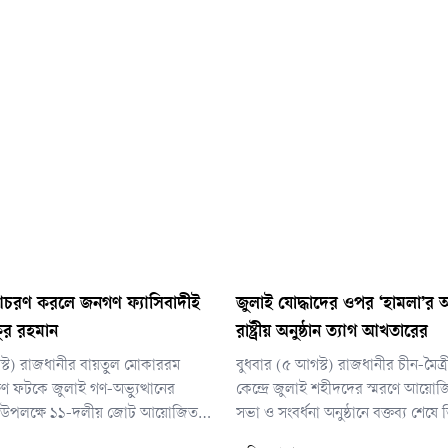
 আচরণ করলে জনগণ ফ্যাসিবাদীই
জুলাই যোদ্ধাদের ওপর ‘হামলা’র
ুর রহমান
রাষ্ট্রীয় অনুষ্ঠান ত্যাগ আখতারের
স্ট) রাজধানীর বায়তুল মোকাররম
বুধবার (৫ আগস্ট) রাজধানীর চীন-মৈত্র
ণ ফটকে জুলাই গণ-অভ্যুত্থানের
কেন্দ্রে জুলাই শহীদদের স্মরণে আয়
ূর্তি উপলক্ষে ১১-দলীয় জোট আয়োজিত
সভা ও সংবর্ধনা অনুষ্ঠানে বক্তব্য শেষে ত
ি এসব কথা বলেন।
প্রতি সম্মান জানিয়ে নীরবে অনুষ্ঠানস্থল