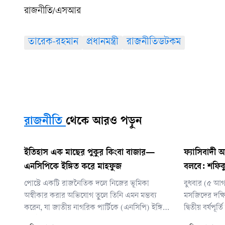
রাজনীতি/এসআর
তারেক-রহমান
প্রধানমন্ত্রী
রাজনীতিডটকম
রাজনীতি
থেকে আরও পড়ুন
ইতিহাস এক মাছের পুকুর কিংবা বাজার—
ফ্যাসিবাদী
এনসিপিকে ইঙ্গিত করে মাহফুজ
বলবে: শফিক
পোস্টে একটি রাজনৈতিক দলে নিজের ভূমিকা
বুধবার (৫ আগ
অস্বীকার করার অভিযোগ তুলে তিনি এমন মন্তব্য
মসজিদের দক্ষি
করেন, যা জাতীয় নাগরিক পার্টিকে (এনসিপি) ইঙ্গিত
দ্বিতীয় বর্ষপ
করেই করা হয়েছে বলে রাজনৈতিক অঙ্গনে আলোচনা
সমাবেশে তিন