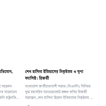
 অভিযোগ,
শেখ হাসিনা ইতিহাসের নিকৃষ্টতম ও ঘৃণ্য
ফ্যাসিস্ট: রিজভী
ী সম্মেলন
বাংলাদেশ জাতীয়তাবাদী দলের (বিএনপি) সিনিয়র
োজিত আলোচনা
যুগ্ম মহাসচিব অ্যাডভোকেট রুহুল কবির রিজভী
িনি রাষ্ট্রপতির
বলেছেন, শেখ হাসিনা ছিলেন ইতিহাসের নিকৃষ্টতম ও
 ত্যাগ করেন।
ঘৃণ্য ফ্যাসিস্ট। পৃথিবীর নিষ্ঠুর ফ্যাসিস্ট ও নাৎসিরা জোর