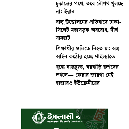
চূড়ান্তের পথে, তবে নৌপথ খুলছে
না: ইরান
বালু উত্তোলনের প্রতিবাদে ঢাকা-
সিলেট মহাসড়ক অবরোধ, দীর্ঘ
যানজট
শিক্ষার্থীর গুলিতে নিহত ৮: অস্ত্র
আইন কঠোর হচ্ছে থাইল্যান্ডে
যুদ্ধে বাস্তুচ্যুত, ঘরবাড়ি রুশদের
দখলে— ফেরার জায়গা নেই
হাজারও ইউক্রেনীয়ের