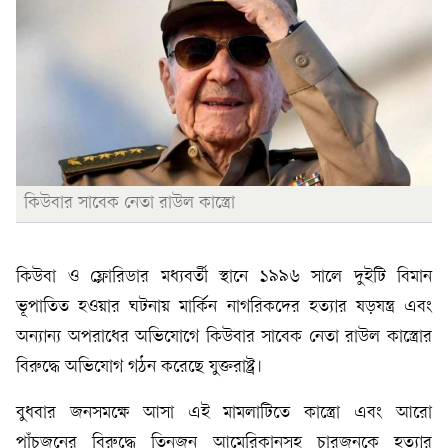
কিউবার সাবেক নেতা রাউল কাস্ত্রো
কিউবা ও ফ্লোরিডার মধ্যবর্তী স্থানে ১৯৯৬ সালে দুইটি বিমান
ভূপাতিত হওয়ার ঘটনায় মার্কিন নাগরিকদের হত্যার ষড়যন্ত্র এবং
অন্যান্য অপরাধের অভিযোগে কিউবার সাবেক নেতা রাউল কাস্ত্রোর
বিরুদ্ধে অভিযোগ গঠন করেছে যুক্তরাষ্ট্র।
বুধবার জনসমক্ষে আসা এই মামলাটিতে কাস্ত্রো এবং আরো
পাঁচজনের বিরুদ্ধে তিনজন আমেরিকানসহ চারজনকে হত্যার