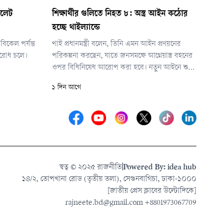
িলেট
শিক্ষার্থীর গুলিতে নিহত ৮: অস্ত্র আইন কঠোর
হচ্ছে থাইল্যান্ডে
িকেল পর্যন্ত
থাই প্রধানমন্ত্রী বলেন, তিনি এমন আইন প্রণয়নের
অবরোধ চলে।
পরিকল্পনা করছেন, যাতে জনসমক্ষে আগ্নেয়াস্ত্র বহনের
ওপর বিধিনিষেধ আরোপ করা হবে। নতুন আইনে শুধু
দায়িত্ব পালনরত সরকারি কর্মকর্তাদের আগ্নেয়াস্ত্র
১ দিন আগে
বহনের অনুমতি দেওয়ার কথা বলা হয়েছে।
স্বত্ব © ২০২৫ রাজনীতি
|
Powered By: idea hub
১৪/২, তোপখানা রোড (তৃতীয় তলা), সেগুনবাগিচা, ঢাকা-১০০০
[জাতীয় প্রেস ক্লাবের উল্টোদিকে]
rajneete.bd@gmail.com
+8801973067709