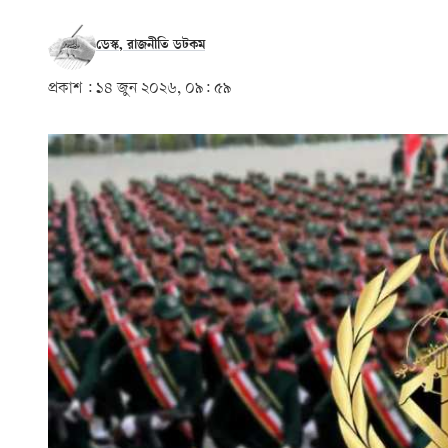
ডেস্ক, রাজনীতি ডটকম
প্রকাশ :
১৪ জুন ২০২৬, ০৯: ৫৯