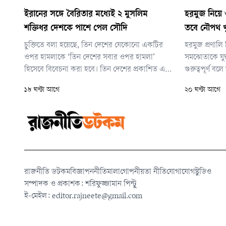
ইরানের সঙ্গে বৈরিতার মধ্যেই ২ মুসলিম
হরমুজ নিয়ে ও
শক্তিধর দেশকে পাশে পেল সৌদি
তবে নৌপথ খ
চুক্তিতে বলা হয়েছে, তিন দেশের যেকোনো একটির
হরমুজ প্রণালি
ওপর হামলাকে ‘তিন দেশের সবার ওপর হামলা’
সমঝোতাকে যুদ্ধ
হিসেবে বিবেচনা করা হবে। তিন দেশের প্রকাশিত এক
গুরুত্বপূর্ণ ব
যৌথ বিবৃতিতে বলা হয়েছে, চুক্তির মূল উদ্দেশ্য হলো
ইরানে যুক্তরাষ্
১৮ ঘণ্টা আগে
২০ ঘণ্টা আগে
‘যেকোনো ধরনের আগ্রাসনের বিরুদ্ধে যৌথ প্রতিরোধ
শুরু হয়। এর পর 
ব্যবস্থা শক্তিশালী করা’ এবং ‘তিন দেশের মধ্যে
হরমুজ প্রণালিতে
প্রতিরক্ষা সহযোগিতার সব দিক আরও
রাজনীতি ডটকম
বিজ্ঞাপন
নীতিমালা
গোপনীয়তা নীতি
যোগাযোগ
স্টুডিও
সম্পাদক ও প্রকাশক: শরিফুজ্জামান পিন্টু
ই-মেইল:
editor.rajneete@gmail.com