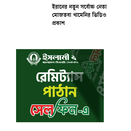
ইরানের নতুন সর্বোচ্চ নেতা
মোজতবা খামেনির ভিডিও
প্রকাশ