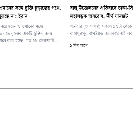
মানের সঙ্গে চুক্তি চূড়ান্তের পথে,
বালু উত্তোলনের প্রতিবাদে ঢাকা-স
ুলছে না: ইরান
মহাসড়ক অবরোধ, দীর্ঘ যানজট
 নিয়ে ইরান ও ওমানের মধ্যে
শনিবার (৮ আগস্ট) সকাল ১০টা থেকে ব
 বন্ধে বৃহত্তর একটি চুক্তির জন্য
বাহাদুরপুর বাসস্ট্যান্ড এলাকায় এই 
লে মনে করা হচ্ছে। গত ২৮ ফেব্রুয়ারি
১ দিন আগে
ট্র ও ইসরায়েলের হামলার মধ্য দিয়ে যুদ্ধ
বিশ্বের গুরুত্বপূর্ণ জ্বালানি রপ্তানি পথ
 ইরান কার্যত নিয়ন্ত্রণ প্রতিষ্ঠা করে।