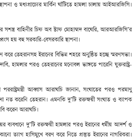
ন স্থাপনা ও মধ্যপ্রাচ্যের মার্কিন ঘাঁটিতে হামলা চালায় আইআরজিসি।
র সশস্ত্র বাহিনীর চিফ অব স্টাফ মোহাম্মদ বাঘেরি, আরআরজিসি’র
বংস হয় বহু সরকারি-বেসরকারি স্থাপনা।
রণ করে তেহরানসহ ইরানের বিভিন্ন শহরে অনুষ্ঠিত হচ্ছে স্মরণসভা।
 দাবি, হামলার পরও তেহরানের মনোবল ভাঙ্গতে পারেনি যুক্তরাষ্ট্র-
ারে পররাষ্ট্রমন্ত্রী আব্বাস আরাঘচি জানান, সংঘাতের পরও পরমাণু
ছে মাথা নত করেনি তেহরান। এমনকি দু’টি রক্তক্ষয়ী সংঘাত ও ব্যাপক
 দাবি করেন আরাঘচি।
্যবধানে দু’টি রক্তক্ষয়ী হামলার পরও ইরানের ধর্মীয় আদর্শ ও
েকোনো ত্যাগ হাসিমুখে বরণ করে নিতে প্রস্তুত ইরানের নাগরিকরা।