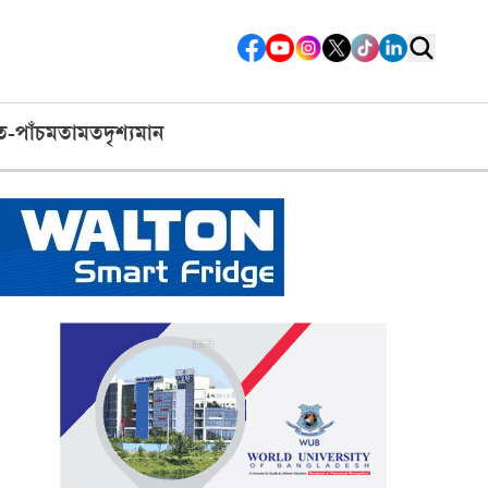
ত-পাঁচ
মতামত
দৃশ্যমান