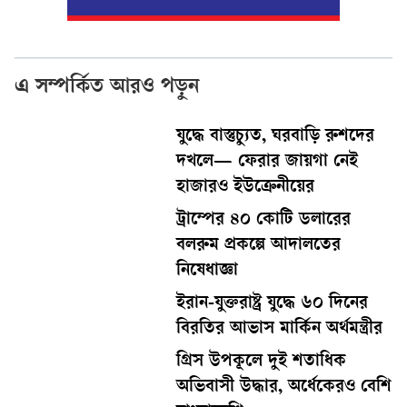
এ সম্পর্কিত আরও পড়ুন
যুদ্ধে বাস্তুচ্যুত, ঘরবাড়ি রুশদের
দখলে— ফেরার জায়গা নেই
হাজারও ইউক্রেনীয়ের
ট্রাম্পের ৪০ কোটি ডলারের
বলরুম প্রকল্পে আদালতের
নিষেধাজ্ঞা
ইরান-যুক্তরাষ্ট্র যুদ্ধে ৬০ দিনের
বিরতির আভাস মার্কিন অর্থমন্ত্রীর
গ্রিস উপকূলে দুই শতাধিক
অভিবাসী উদ্ধার, অর্ধেকেরও বেশি