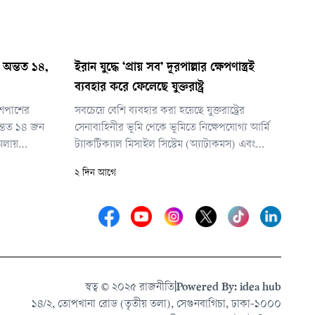
 অন্তত ১৪,
ইরান যুদ্ধে ‘প্রায় সব’ দূরপাল্লার ক্ষেপণাস্ত্রই
ব্যবহার করে ফেলেছে যুক্তরাষ্ট্র
শপাশের
সবচেয়ে বেশি ব্যবহার করা হয়েছে যুক্তরাষ্ট্রের
অন্তত ১৪ জন
সেনাবাহিনীর ভূমি থেকে ভূমিতে নিক্ষেপযোগ্য আর্মি
মলায়
ট্যাকটিক্যাল মিসাইল সিস্টেম (অ্যাটাকমস) এবং
্রস্ত হয়েছে
প্রিসিশন স্ট্রাইক মিসাইল (পিআরএসএম)। দুটি সূত্রের
২ দিন আগে
া বিভাগ। তবে
ভাষ্য, এসব দূরপাল্লার ক্ষেপণাস্ত্রের ‘প্রায় সবই’
১৫ জন বলে
ইতোমধ্যে ব্যবহার করে ফেলেছে যুক্তরাষ্ট্র।
স্বত্ব © ২০২৫ রাজনীতি
|
Powered By: idea hub
১৪/২, তোপখানা রোড (তৃতীয় তলা), সেগুনবাগিচা, ঢাকা-১০০০