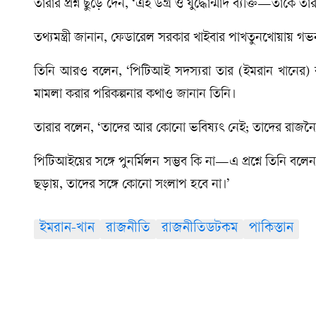
তারার প্রশ্ন ছুড়ে দেন, ‘এই উগ্র ও যুদ্ধোন্মাদ ব্যক্তি—তা
তথ্যমন্ত্রী জানান, ফেডারেল সরকার খাইবার পাখতুনখোয়ায় গভর
তিনি আরও বলেন, ‘পিটিআই সদস্যরা তার (ইমরান খানের) বর্ণনার 
মামলা করার পরিকল্পনার কথাও জানান তিনি।
তারার বলেন, ‘তাদের আর কোনো ভবিষ্যৎ নেই; তাদের রাজনৈত
পিটিআইয়ের সঙ্গে পুনর্মিলন সম্ভব কি না—এ প্রশ্নে তিনি বলেন, ‘ত
ছড়ায়, তাদের সঙ্গে কোনো সংলাপ হবে না।’
ইমরান-খান
রাজনীতি
রাজনীতিডটকম
পাকিস্তান