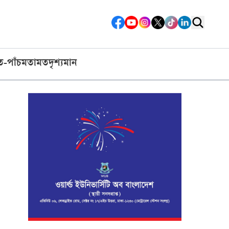
ত-পাঁচ
মতামত
দৃশ্যমান