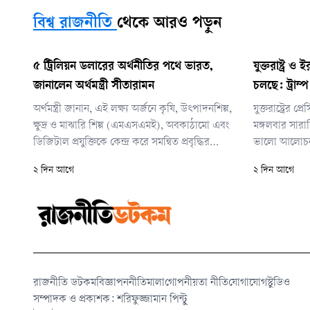
বিশ্ব রাজনীতি
থেকে আরও পড়ুন
৫ ট্রিলিয়ন ডলারের অর্থনীতির পথে ভারত,
যুক্তরাষ্ট্র
জানালেন অর্থমন্ত্রী সীতারামন
চলছে: ট্রাম্প
অর্থমন্ত্রী জানান, এই লক্ষ্য অর্জনে কৃষি, উৎপাদনশিল্প,
যুক্তরাষ্ট্রের প
ক্ষুদ্র ও মাঝারি শিল্প (এমএসএমই), অবকাঠামো এবং
মঙ্গলবার সারাদ
ডিজিটাল প্রযুক্তিকে কেন্দ্র করে সমন্বিত প্রবৃদ্ধির
ভালো আলোচনা’
কৌশল বাস্তবায়ন করছে সরকার। একই সঙ্গে ২০৪৭
ধরে চলা সংঘ
২ দিন আগে
২ দিন আগে
সালের মধ্যে ‘বিকশিত ভারত’ গড়ার দীর্ঘমেয়াদি লক্ষ্য
এমন আশাবাদ 
নিয়েও কাজ চলছে।
রাজনীতি ডটকম
বিজ্ঞাপন
নীতিমালা
গোপনীয়তা নীতি
যোগাযোগ
স্টুডিও
সম্পাদক ও প্রকাশক: শরিফুজ্জামান পিন্টু