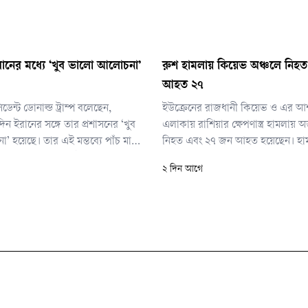
 ও ইরানের মধ্যে ‘খুব ভালো আলোচনা’
রুশ হামলায় কিয়েভ অঞ্চলে নিহত
আহত ২৭
্রেসিডেন্ট ডোনাল্ড ট্রাম্প বলেছেন,
ইউক্রেনের রাজধানী কিয়েভ ও এর আ
িন ইরানের সঙ্গে তার প্রশাসনের ‘খুব
এলাকায় রাশিয়ার ক্ষেপণাস্ত্র হামলায় 
 হয়েছে। তার এই মন্তব্যে পাঁচ মাস
নিহত এবং ২৭ জন আহত হয়েছেন। হা
াতের অবসান শিগগিরই হতে পারে—
গুদামঘরসহ বেশ কয়েকটি স্থাপনা ক্ষতিগ
২ দিন আগে
নতুন করে জোরালো হয়েছে।
বলে জানিয়েছে ইউক্রেনের জরুরি সেব
কয়েকটি প্রতিবেদনে নিহতের সংখ্যা 
উল্লেখ করা হয়েছে।