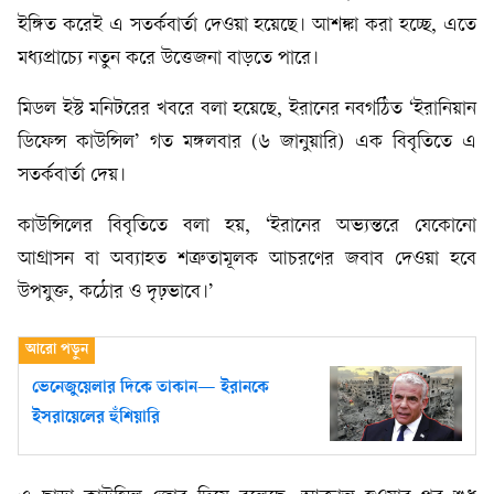
ইঙ্গিত করেই এ সতর্কবার্তা দেওয়া হয়েছে। আশঙ্কা করা হচ্ছে, এতে
মধ্যপ্রাচ্যে নতুন করে উত্তেজনা বাড়তে পারে।
মিডল ইস্ট মনিটরের খবরে বলা হয়েছে, ইরানের নবগঠিত ‘ইরানিয়ান
ডিফেন্স কাউন্সিল’ গত মঙ্গলবার (৬ জানুয়ারি) এক বিবৃতিতে এ
সতর্কবার্তা দেয়।
কাউন্সিলের বিবৃতিতে বলা হয়, ‘ইরানের অভ্যন্তরে যেকোনো
আগ্রাসন বা অব্যাহত শত্রুতামূলক আচরণের জবাব দেওয়া হবে
উপযুক্ত, কঠোর ও দৃঢ়ভাবে।’
ভেনেজুয়েলার দিকে তাকান— ইরানকে
ইসরায়েলের হুঁশিয়ারি