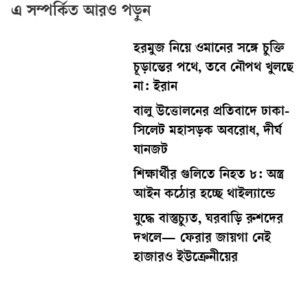
এ সম্পর্কিত আরও পড়ুন
হরমুজ নিয়ে ওমানের সঙ্গে চুক্তি
চূড়ান্তের পথে, তবে নৌপথ খুলছে
না: ইরান
বালু উত্তোলনের প্রতিবাদে ঢাকা-
সিলেট মহাসড়ক অবরোধ, দীর্ঘ
যানজট
শিক্ষার্থীর গুলিতে নিহত ৮: অস্ত্র
আইন কঠোর হচ্ছে থাইল্যান্ডে
যুদ্ধে বাস্তুচ্যুত, ঘরবাড়ি রুশদের
দখলে— ফেরার জায়গা নেই
হাজারও ইউক্রেনীয়ের