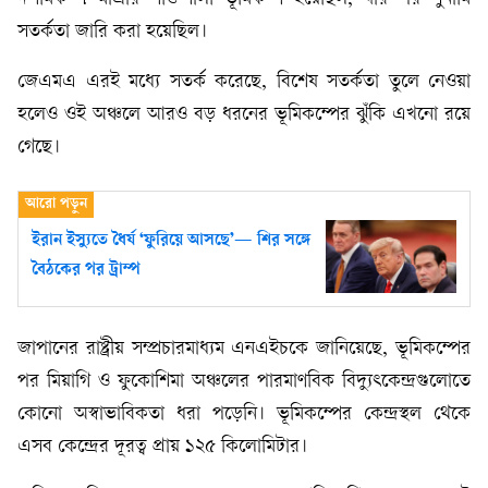
সতর্কতা জারি করা হয়েছিল।
জেএমএ এরই মধ্যে সতর্ক করেছে, বিশেষ সতর্কতা তুলে নেওয়া
হলেও ওই অঞ্চলে আরও বড় ধরনের ভূমিকম্পের ঝুঁকি এখনো রয়ে
গেছে।
ইরান ইস্যুতে ধৈর্য ‘ফুরিয়ে আসছে’— শির সঙ্গে
বৈঠকের পর ট্রাম্প
জাপানের রাষ্ট্রীয় সম্প্রচারমাধ্যম এনএইচকে জানিয়েছে, ভূমিকম্পের
পর মিয়াগি ও ফুকোশিমা অঞ্চলের পারমাণবিক বিদ্যুৎকেন্দ্রগুলোতে
কোনো অস্বাভাবিকতা ধরা পড়েনি। ভূমিকম্পের কেন্দ্রস্থল থেকে
এসব কেন্দ্রের দূরত্ব প্রায় ১২৫ কিলোমিটার।