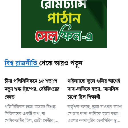
বিশ্ব রাজনীতি
থেকে আরও পড়ুন
চীনা পলিসিলিকনে ১৫ শতাংশ
থাইল্যান্ডে স্কুলে গুলির আগেই
নতুন শুল্ক ট্রাম্পের, বেইজিংয়ের
দাদা-দাদিকে হত্যা, ‘মানসিক
ক্ষোভ
চাপে’ ছিল শিক্ষার্থী
পলিসিলিকন হলো অত্যন্ত বিশুদ্ধ
কর্তৃপক্ষ বলছে, স্কুলে যাওয়ার আগে
সিলিকনের একটি রূপ, যা
সে তার দাদা-দাদিকে হত্যা করে।
সেমিকন্ডাক্টর চিপ, ডেটা সেন্টার,
এরপর ননথাবুরির ডেবসিরিন স্কুলে
কৃত্রিম বুদ্ধিমত্তা প্রযুক্তি এবং সৌর
গিয়ে পাঁচ শিক্ষককে গুলি করে।