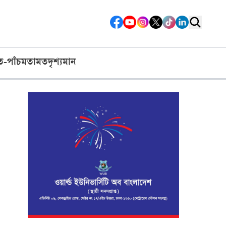
ত-পাঁচ
মতামত
দৃশ্যমান