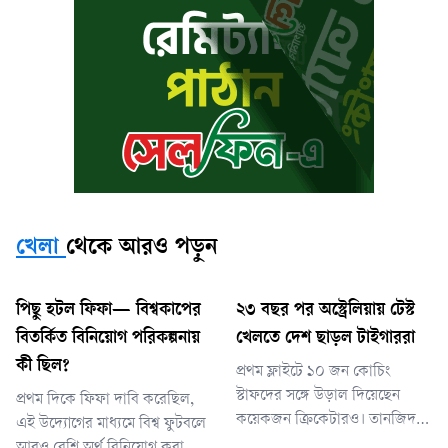
খেলা
থেকে আরও পড়ুন
পিছু হটল ফিফা— বিশ্বকাপের
২৩ বছর পর অস্ট্রেলিয়ায় টেস্ট
বিতর্কিত বিনিয়োগ পরিকল্পনায়
খেলতে দেশ ছাড়ল টাইগাররা
কী ছিল?
প্রথম ফ্লাইটে ১০ জন কোচিং
স্টাফদের সঙ্গে উড়াল দিয়েছেন
প্রথম দিকে ফিফা দাবি করেছিল,
কয়েকজন ক্রিকেটারও। তানজিদ
এই উদ্যোগের মাধ্যমে বিশ্ব ফুটবলে
তামিম ও অমিত হাসান একসঙ্গে