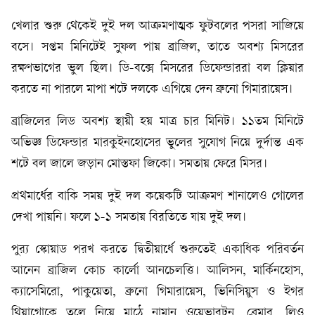
খেলার শুরু থেকেই দুই দল আক্রমণাত্মক ফুটবলের পসরা সাজিয়ে
বসে। সপ্তম মিনিটেই সুফল পায় ব্রাজিল, তাতে অবশ্য মিসরের
রক্ষণভাগের ভুল ছিল। ডি-বক্সে মিসরের ডিফেন্ডাররা বল ক্লিয়ার
করতে না পারলে মাপা শটে দলকে এগিয়ে দেন ব্রুনো গিমারায়েস।
ব্রাজিলের লিড অবশ্য স্থায়ী হয় মাত্র চার মিনিট। ১১তম মিনিটে
অভিজ্ঞ ডিফেন্ডার মারকুইনহোসের ভুলের সুযোগ নিয়ে দুর্দান্ত এক
শটে বল জালে জড়ান মোস্তফা জিকো। সমতায় ফেরে মিসর।
প্রথমার্ধের বাকি সময় দুই দল কয়েকটি আক্রমণ শানালেও গোলের
দেখা পায়নি। ফলে ১-১ সমতায় বিরতিতে যায় দুই দল।
পুর‍্য স্কোয়াড পরখ করতে দ্বিতীয়ার্ধে শুরুতেই একাধিক পরিবর্তন
আনেন ব্রাজিল কোচ কার্লো আনচেলত্তি। আলিসন, মার্কিনহোস,
ক্যাসেমিরো, পাকুয়েতা, ব্রুনো গিমারায়েস, ভিনিসিয়ুস ও ইগর
থিয়াগোকে তুলে নিয়ে মাঠে নামান ওয়েভারটন, ব্রেমার, লিও