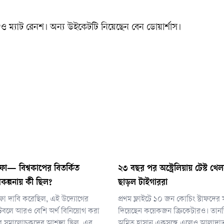
 ও ম্যাট রেনশ। অন্য উইকেটটি নিয়েছেন বেন ডোয়ার্শাস।
ফা— বিশ্বকাপের বিতর্কিত
২৩ বছর পর অস্ট্রেলিয়ায় টেস্ট খ
কল্পনায় কী ছিল?
ছাড়ল টাইগাররা
িফা দাবি করেছিল, এই উদ্যোগের
প্রথম ফ্লাইটে ১০ জন কোচিং স্টাফদের 
 ফুটবলে আরও বেশি অর্থ বিনিয়োগ করা
দিয়েছেন কয়েকজন ক্রিকেটারও। তান
বে সমালোচকদের আশঙ্কা ছিল, এর
অমিত হাসান একসঙ্গে এলেও আলাদা