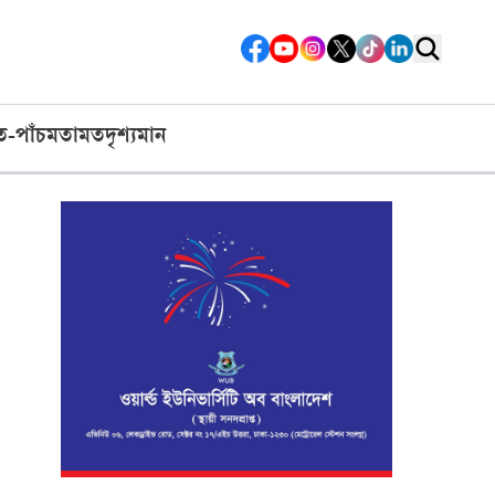
ত-পাঁচ
মতামত
দৃশ্যমান