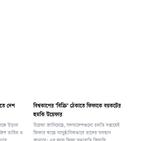
েলতে দেশ
বিশ্বকাপের ‘বিক্রি’ ঠেকাতে ফিফাকে বয়কটের
হুমকি উয়েফার
সঙ্গে উড়াল
উয়েফা জানিয়েছে, সদস্যদেশগুলো চলতি সপ্তাহেই
জিদ তামিম ও
ফিফার কাছে আনুষ্ঠানিকভাবে তাদের অবস্থান
ভাবে
জানাবে। এর ফলে ফিফা সভাপতি জিয়ান্নি