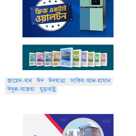
জায়েদ-খান
ঈদ
ঈদযাত্রা
সাকিব-আল-হাসান
ঈদুল-আজহা
যুক্তরাষ্ট্র