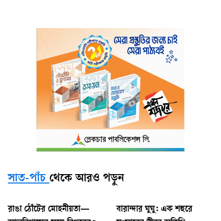
সাত-পাঁচ
থেকে আরও পড়ুন
রাঙা ঠোঁটের মোহনীয়তা—
বারান্দার ঘুঘু: এক শহুরে