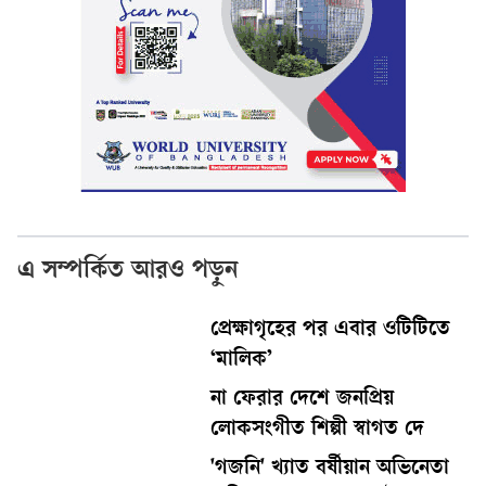
এ সম্পর্কিত আরও পড়ুন
প্রেক্ষাগৃহের পর এবার ওটিটিতে
‘মালিক’
না ফেরার দেশে জনপ্রিয়
লোকসংগীত শিল্পী স্বাগত দে
'গজনি' খ্যাত বর্ষীয়ান অভিনেতা