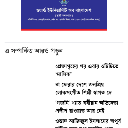
এ সম্পর্কিত আরও পড়ুন
প্রেক্ষাগৃহের পর এবার ওটিটিতে
‘মালিক’
না ফেরার দেশে জনপ্রিয়
লোকসংগীত শিল্পী স্বাগত দে
'গজনি' খ্যাত বর্ষীয়ান অভিনেতা
প্রদীপ রাওয়াত আর নেই
ওস্তাদ আজিজুল ইসলামের অপূর্ব