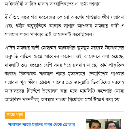
আইনজীবী আবিদ হাসান সাংবাদিকদের এ তথ্য জানান।
দীর্ঘ ৩০ বছর পর মরদেহের কোনো অবশেষ পাওয়ার ক্ষীণ সম্ভাবনা
এবং ধর্মীয় অনুভূতিতে আঘাত লাগার আশঙ্কায় মামলার বাদী ও
সালমান শাহর পরিবার এই আবেদনটি করেছিলেন।
এদিন মামলার বাদী মোহাম্মদ আলমগীর কুমকুম মরদেহ উত্তোলনের
অনুমতি বাতিল চেয়ে আবেদন করেন। ওই আবেদনে বলা হয়েছে,
মামলাটি ৩০ বছরের বেশি সময় ধরে চলমান আছে, তাই প্রাকৃতিক
কারণে চিত্রনায়ক সালমান শাহর মৃতদেহের দেহাবিশেষ পাওয়ার
সম্ভাবনা খুব ক্ষীণ। ১৯৯৭ সালের ১৩ জানুয়ারি ভিকটিমের মরদেহ
আদালতের নির্দেশে উত্তোলন করা হলে হাইলিডি কম্পোস্ট (মাত্রা
অতিরিক্ত পচনশীল) অবস্থায় পাওয়া গিয়েছিল মর্মে উল্লেখ করা হয়।
সালমান শাহর মরদেহ কবর থেকে তোলার