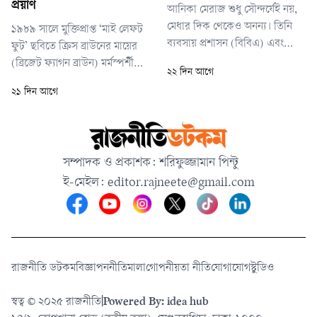
প্রয়াণ
আনিকা মেরাজ শুধু সৌন্দর্যেই নয়,
থিয়েটার হলে নাটকটির একাদশ
মেধার দিক থেকেও অনন্য। তিনি
১৯৮৯ সালে মুক্তিপ্রাপ্ত ‘মাই লেফট
প্রদর্শনী অনু
ব্যবসায় প্রশাসন (বিবিএ) এবং
ফুট’ ছবিতে ক্রিস ব্রাউনের মায়ের
অর্থনীতিতে সফলতার সাথে স্নাতক
(ব্রিজেট ফ্যাগন ব্রাউন) মর্মস্পর্শী
২২ দিন আগে
ডিগ্রি অর্জন করেছেন। বর্তমানে তিনি
চরিত্রে অভিনয় করে তিনি একাডেমি
২১ দিন আগে
অডিটিং এবং অ্যাকাউন্টিং বিষয়ে
পুরস্কারে সেরা পার্শ্ব অভিনেত্রীর
স্নাতকোত্তর (মাস্টার্স) সম্পন্ন
অস্কার জিতে নেন। তার এই
করছেন। পেশাদার ক্যারিয়ারে
অভাবনীয় সাফল্য তৎকালীন
একজন রাষ্ট্রীয় অনুমোদিত পাবলিক
আইরিশ চলচ্চিত্র শিল্পের জন্য এক
সম্পাদক ও প্রকাশক: শরিফুজ্জামান পিন্টু
অ্যাকাউন্ট্যান্ট হওয়ার স্ব
যুগান্তকারী মোড় এনে দিয়েছিল, যা
ই-মেইল:
editor.rajneete@gmail.com
দেশটির পরবর্তী সিনেমা
রাজনীতি ডটকম
বিজ্ঞাপন
নীতিমালা
গোপনীয়তা নীতি
যোগাযোগ
স্টুডিও
স্বত্ব © ২০২৫ রাজনীতি
|
Powered By: idea hub