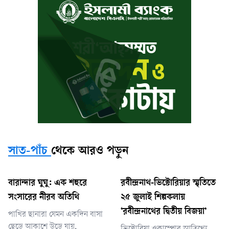
সাত-পাঁচ
থেকে আরও পড়ুন
বারান্দার ঘুঘু: এক শহুরে
রবীন্দ্রনাথ-ভিক্টোরিয়ার স্মৃতিতে
সংসারের নীরব অতিথি
২৫ জুলাই শিল্পকলায়
‘রবীন্দ্রনাথের দ্বিতীয় বিজয়া’
পাখির ছানারা যেমন একদিন বাসা
ছেড়ে আকাশে উড়ে যায়,