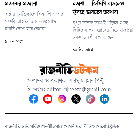
প্রজন্মের প্রত্যাশা
হতাশা— জিডিপি বাড়লেও
ফুঁসছে ভারতের তরুণরা
রাষ্ট্রের ক্রান্তিকালে বিএনপি ও তার
সমর্থক রাজনৈতিক দলগুলোও
দুপুর অনেক আগেই গড়িয়ে গেছে।
চায়নি দেশে আর কোনো
দিল্লির ঝাপসা রোদের নিচে হাজারো
সাংবিধানিক শূন্যতা সৃষ্টি হোক।
তরুণ-তরুণী বসে আছেন
৯ দিন আগে
যাকে কেন্দ্র করে নতুন কোনো
আন্দোলনের মঞ্চে। কয়েক সপ্তাহ
১২ দিন আগে
অপশক্তি গণতান্ত্রিক
ধরে চলা এই আন্দোলন গতকাল
ধারাবাহিকতাকে বাধাগ্রস্ত করতে
শুক্রবার নতুন গতি পায়, যখন
পারে।
ককরোচ জনতা পার্টি (সিজেপি)
শিক্ষামন্ত্রী ধর্মেন্দ্র প্রধানের পদত্যাগের
সম্পাদক ও প্রকাশক: শরিফুজ্জামান পিন্টু
দাবিতে সরকারকে চাপে ফেলতে
ই-মেইল:
editor.rajneete@gmail.com
দেশব্যাপী আন্দোলনের ডাক দেয়।
রাজনীতি ডটকম
বিজ্ঞাপন
নীতিমালা
গোপনীয়তা নীতি
যোগাযোগ
স্টুডিও