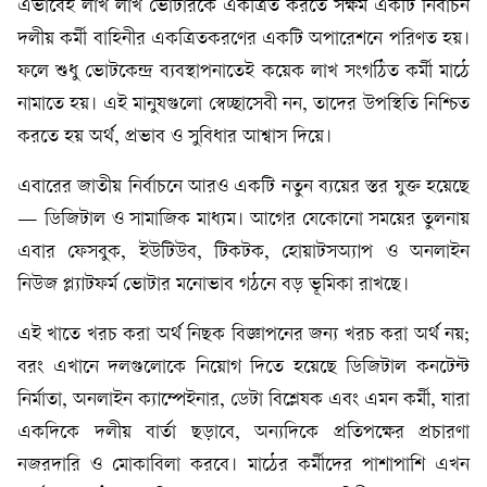
এভাবেই লাখ লাখ ভোটারকে একত্রিত করতে সক্ষম একটি নির্বাচন
দলীয় কর্মী বাহিনীর একত্রিতকরণের একটি অপারেশনে পরিণত হয়।
ফলে শুধু ভোটকেন্দ্র ব্যবস্থাপনাতেই কয়েক লাখ সংগঠিত কর্মী মাঠে
নামাতে হয়। এই মানুষগুলো স্বেচ্ছাসেবী নন, তাদের উপস্থিতি নিশ্চিত
করতে হয় অর্থ, প্রভাব ও সুবিধার আশ্বাস দিয়ে।
এবারের জাতীয় নির্বাচনে আরও একটি নতুন ব্যয়ের স্তর যুক্ত হয়েছে
— ডিজিটাল ও সামাজিক মাধ্যম। আগের যেকোনো সময়ের তুলনায়
এবার ফেসবুক, ইউটিউব, টিকটক, হোয়াটসঅ্যাপ ও অনলাইন
নিউজ প্ল্যাটফর্ম ভোটার মনোভাব গঠনে বড় ভূমিকা রাখছে।
এই খাতে খরচ করা অর্থ নিছক বিজ্ঞাপনের জন্য খরচ করা অর্থ নয়;
বরং এখানে দলগুলোকে নিয়োগ দিতে হয়েছে ডিজিটাল কনটেন্ট
নির্মাতা, অনলাইন ক্যাম্পেইনার, ডেটা বিশ্লেষক এবং এমন কর্মী, যারা
একদিকে দলীয় বার্তা ছড়াবে, অন্যদিকে প্রতিপক্ষের প্রচারণা
নজরদারি ও মোকাবিলা করবে। মাঠের কর্মীদের পাশাপাশি এখন