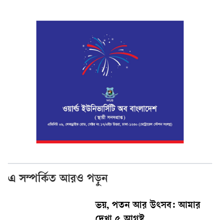
এ সম্পর্কিত আরও পড়ুন
ভয়, পতন আর উৎসব: আমার