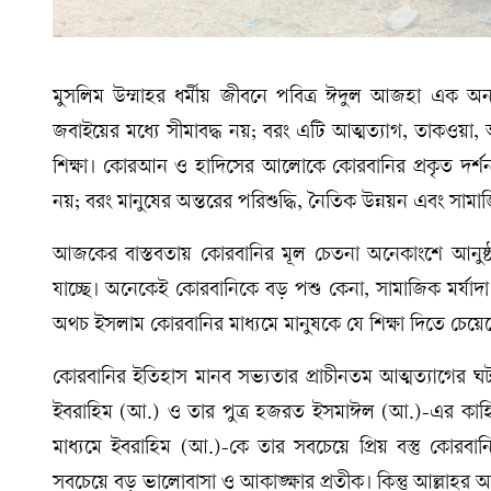
মুসলিম উম্মাহর ধর্মীয় জীবনে পবিত্র ঈদুল আজহা এক অন
জবাইয়ের মধ্যে সীমাবদ্ধ নয়; বরং এটি আত্মত্যাগ, তাকওয়া, 
শিক্ষা। কোরআন ও হাদিসের আলোকে কোরবানির প্রকৃত দর্শন 
নয়; বরং মানুষের অন্তরের পরিশুদ্ধি, নৈতিক উন্নয়ন এবং সা
আজকের বাস্তবতায় কোরবানির মূল চেতনা অনেকাংশে আনুষ্ঠা
যাচ্ছে। অনেকেই কোরবানিকে বড় পশু কেনা, সামাজিক মর্যাদা 
অথচ ইসলাম কোরবানির মাধ্যমে মানুষকে যে শিক্ষা দিতে চেয়
কোরবানির ইতিহাস মানব সভ্যতার প্রাচীনতম আত্মত্যাগের ঘ
ইবরাহিম (আ.) ও তার পুত্র হজরত ইসমাঈল (আ.)-এর কাহিনি বর
মাধ্যমে ইবরাহিম (আ.)-কে তার সবচেয়ে প্রিয় বস্তু কোরবা
সবচেয়ে বড় ভালোবাসা ও আকাঙ্ক্ষার প্রতীক। কিন্তু আল্লাহর