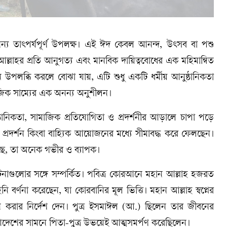
ন্য তাৎপর্যপূর্ণ উপলক্ষ। এই ঈদ কেবল আনন্দ, উৎসব বা পশু
আল্লাহর প্রতি আনুগত্য এবং মানবিক দায়িত্ববোধের এক মহিমান্বিত
উপলব্ধি করলে বোঝা যায়, এটি শুধু একটি ধর্মীয় আনুষ্ঠানিকতা
মাজিক সাম্যের এক অনন্য অনুশীলন।
নিকতা, সামাজিক প্রতিযোগিতা ও প্রদর্শনীর আড়ালে চাপা পড়ে
প্রদর্শন কিংবা বাহ্যিক আয়োজনের মধ্যে সীমাবদ্ধ করে ফেলছেন।
েছে, তা অনেক গভীর ও ব্যাপক।
টনাগুলোর সঙ্গে সম্পর্কিত। পবিত্র কোরআনে মহান আল্লাহ হজরত
্ণনা করেছেন, যা কোরবানির মূল ভিত্তি। মহান আল্লাহ স্বপ্নের
নি করার নির্দেশ দেন। পুত্র ইসমাঈল (আ.) ছিলেন তার জীবনের
 আদেশের সামনে পিতা-পুত্র উভয়েই আত্মসমর্পণ করেছিলেন।