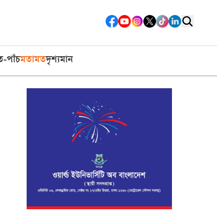
ত-পাঁচ
মতামত
দৃশ্যমান