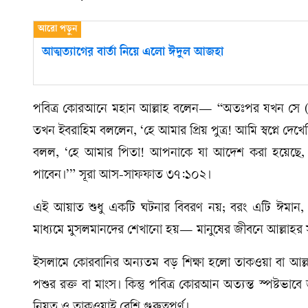
আত্মত্যাগের বার্তা নিয়ে এলো ঈদুল আজহা
পবিত্র কোরআনে মহান আল্লাহ বলেন— “অতঃপর যখন সে (
তখন ইবরাহিম বললেন, ‘হে আমার প্রিয় পুত্র! আমি স্বপ্নে 
বলল, ‘হে আমার পিতা! আপনাকে যা আদেশ করা হয়েছে, তাই
পাবেন।’” সূরা আস-সাফফাত ৩৭:১০২।
এই আয়াত শুধু একটি ঘটনার বিবরণ নয়; বরং এটি ঈমান, আত্ম
মাধ্যমে মুসলমানদের শেখানো হয়— মানুষের জীবনে আল্লাহর সন্
ইসলামে কোরবানির অন্যতম বড় শিক্ষা হলো তাকওয়া বা আল্
পশুর রক্ত বা মাংস। কিন্তু পবিত্র কোরআন অত্যন্ত স্পষ্টভাব
নিয়ত ও তাকওয়াই বেশি গুরুত্বপূর্ণ।