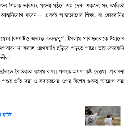
 শিক্ষক ভবিষ্যৎ প্রজন্ম গঠনে শ্রম দেন; একজন সৎ কর্মকর্তা
 আত্মনিয়োগ করেন— এসবই আত্মত্যাগের শিক্ষা, যা কোরবানির
্থ্যের বিষয়টিও অত্যন্ত গুরুত্বপূর্ণ। ইসলাম পরিচ্ছন্নতাকে ঈমানের
 অপসারণ না করলে রোগব্যাধি ছড়িয়ে পড়তে পারে। তাই কোরবানি
গভীর।
্তুতিতে নৈতিকতা বজায় রাখা। পশুকে অযথা কষ্ট দেওয়া, প্রতারণা
ে পশুর প্রতি দয়া ও সদাচরণের ওপর বিশেষ গুরুত্ব আরোপ করা
ো হাজি