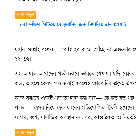
ঢাকা দক্ষিণ সিটিতে কোরবানির জন্য নির্ধারিত স্থান ৩৫৭টি
মহান আল্লাহ বলেন— “আল্লাহর কাছে পৌঁছে না এগুলোর 
২২:৩৭।
এই আয়াত আমাদের গভীরভাবে ভাবতে শেখায়। যদি কোরবানি মা
করে, তাহলে কেবল পশু জবাই করলেই কোরবানির প্রকৃত উদ্দেশ
আজ সমাজে একটি প্রবণতা লক্ষ করা যায়— কে কত বড় গরু কি
পারল— এসব নিয়ে এক ধরনের প্রতিযোগিতা তৈরি হয়েছে। অ
সম্পদ, বংশ, সামাজিক অবস্থান নয়; বরং আন্তরিকতা ও নিয়তই 