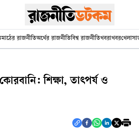
ি
মাঠের রাজনীতি
অর্থের রাজনীতি
বিশ্ব রাজনীতি
খবরাখবর
খেলা
সা
বানি: শিক্ষা, তাৎপর্য ও