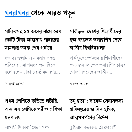
খবরাখবর
থেকে আরও পড়ুন
সাকিবসহ ১৫ জনের নামে ২৫৭
সার্কভুক্ত দেশের শিক্ষার্থীদের
কোটি টাকা আত্মসাৎ-পাচারের
ফুল-ফান্ডেড স্কলারশিপ দেবে
মামলার তদন্ত শেষ পর্যায়ে
জাতীয় বিশ্ববিদ্যালয়
গত ২৭ জুলাই এ মামলার তদন্ত
সার্কভুক্ত দেশগুলোর শিক্ষার্থীদের
প্রতিবেদন আদালতে জমা দিতে
জন্য ফুল-ফান্ডেড স্কলারশিপ চালুর
বলেছিলেন ঢাকা জ্যেষ্ঠ মহানগর
ঘোষণা দিয়েছেন জাতীয়
বিশেষ জজ শাহজাহান কবির। সে
বিশ্ববিদ্যালয়ের উপাচার্য (ভাইস
৬ ঘণ্টা আগে
৮ ঘণ্টা আগে
দিন দুদক প্রতিবেদন জমা দিতে না
চ্যান্সেলর) অধ্যাপক ড. এ এস এম
পারলে বিচারক আগামী ৩০
আমানুল্লাহ। তিনি বলেছেন, বিশেষ
সেপ্টেম্বর প্রতিবেদন জমার পরবর্তী
করে নেপালের শিক্ষার্থীদের জন্য
প্রথম শ্রেণিতে ভর্তিতে লটারি,
তনু হত্যা: সাবেক সেনাসদস্য
দিন নির্ধারণ করে দেন।
জাতীয় বিশ্ববিদ্যালয়ে সম্পূর্ণ বিনা
অন্য সব শ্রেণিতে পরীক্ষা: শিক্ষা
হাফিজুরের জামিন স্থগিত,
খরচে উচ্চশিক্ষার সুযোগ উন্মুক্ত করা
মন্ত্রণালয়
আত্মসমর্পণের নির্দেশ
হবে।
আগামী শিক্ষাবর্ষ থেকে প্রথম
কুমিল্লার কলেজছাত্রী সোহাগী