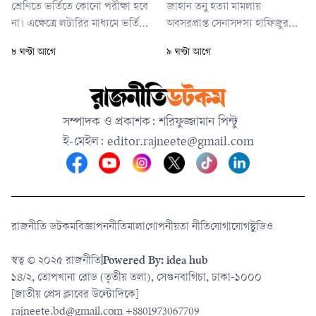
শ্রেণিতে ভর্তিতে কোনো পরীক্ষা হবে
জাহান তনু হত্যা মামলায়
না। এক্ষেত্রে লটারির মাধ্যমে ভর্তি
অবসরপ্রাপ্ত সেনাসদস্য হাফিজুর
কার্যক্রম পরিচালনা করা হবে। তবে
রহমানের হাইকোর্ট থেকে পাওয়া
৮ ঘণ্টা আগে
৯ ঘণ্টা আগে
প্রাথমিক ও মাধ্যমিক বিদ্যালয়ের
জামিন স্থগিত করেছেন আপিল
দ্বিতীয় থেকে নবম শ্রেণিতে ভর্তি
বিভাগের চেম্বার আদালত। একই
পরীক্ষা নেওয়া হবে।
সঙ্গে তাকে ২৪ ঘণ্টার মধ্যে
আত্মসমর্পণের নির্দেশ দেওয়া
সম্পাদক ও প্রকাশক: শরিফুজ্জামান পিন্টু
হয়েছে।
ই-মেইল:
editor.rajneete@gmail.com
রাজনীতি ডটকম
বিজ্ঞাপন
নীতিমালা
গোপনীয়তা নীতি
যোগাযোগ
স্টুডিও
স্বত্ব © ২০২৫ রাজনীতি
|
Powered By: idea hub
১৪/২, তোপখানা রোড (তৃতীয় তলা), সেগুনবাগিচা, ঢাকা-১০০০
[জাতীয় প্রেস ক্লাবের উল্টোদিকে]
rajneete.bd@gmail.com
+8801973067709