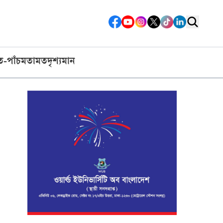
ত-পাঁচ
মতামত
দৃশ্যমান