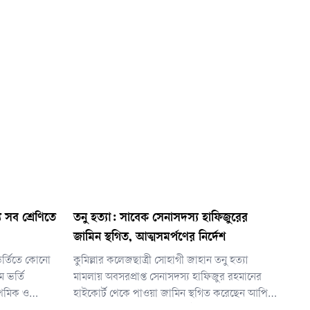
য সব শ্রেণিতে
তনু হত্যা: সাবেক সেনাসদস্য হাফিজুরের
জামিন স্থগিত, আত্মসমর্পণের নির্দেশ
 ভর্তিতে কোনো
কুমিল্লার কলেজছাত্রী সোহাগী জাহান তনু হত্যা
ে ভর্তি
মামলায় অবসরপ্রাপ্ত সেনাসদস্য হাফিজুর রহমানের
াথমিক ও
হাইকোর্ট থেকে পাওয়া জামিন স্থগিত করেছেন আপিল