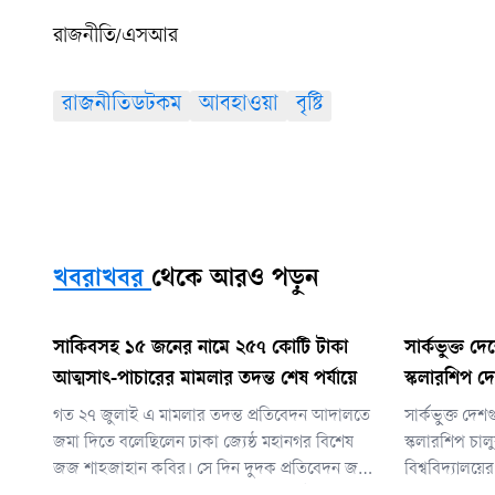
রাজনীতি/এসআর
রাজনীতিডটকম
আবহাওয়া
বৃষ্টি
খবরাখবর
থেকে আরও পড়ুন
সাকিবসহ ১৫ জনের নামে ২৫৭ কোটি টাকা
সার্কভুক্ত দে
আত্মসাৎ-পাচারের মামলার তদন্ত শেষ পর্যায়ে
স্কলারশিপ দে
গত ২৭ জুলাই এ মামলার তদন্ত প্রতিবেদন আদালতে
সার্কভুক্ত দেশ
জমা দিতে বলেছিলেন ঢাকা জ্যেষ্ঠ মহানগর বিশেষ
স্কলারশিপ চা
জজ শাহজাহান কবির। সে দিন দুদক প্রতিবেদন জমা
বিশ্ববিদ্যালয়ে