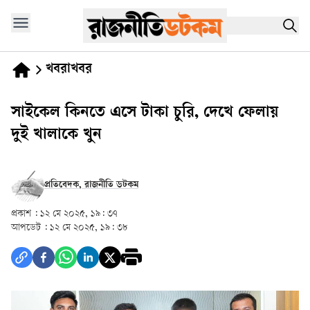
খবরাখবর
সাইকেল কিনতে এসে টাকা চুরি, দেখে ফেলায়
দুই খালাকে খুন
প্রতিবেদক, রাজনীতি ডটকম
প্রকাশ :
১২ মে ২০২৫, ১৯: ৩৭
আপডেট :
১২ মে ২০২৫, ১৯: ৩৮