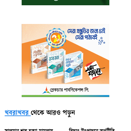
খবরাখবর
থেকে আরও পড়ুন