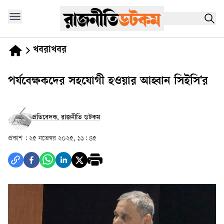
খবরাখবর
পর্যবেক্ষকদের সহযোগী হওয়ার আহ্বান সিইসি'র
প্রতিবেদক, রাজনীতি ডটকম
প্রকাশ :
২৫ নভেম্বর ২০২৫, ১১: ৪৫