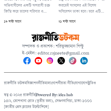
পর্যবেক্ষণ কেন্দ্রে (আইসিইউ)
অভিবাসীদের একটি অপরাধী চক্র
করতেই সংসদের এই বিশেষ
চিকিৎসাধীন রাখা হয়েছে।
জিম্মি করে তাদের পরিবার ও
অধিবেশন ডাকা হবে। তবে এটি
স্বজনদের কাছ থেকে মোটা অঙ্কের
নির্দিষ্ট কোন তারিখে আহ্বান করা
১৯ ঘণ্টা আগে
২১ ঘণ্টা আগে
মুক্তিপণ দাবি করছে—এমন তথ্য
হবে, সে বিষয়ে তিনি এখনো চূড়ান্ত
পায় ইস্ট ত্রিপোলি মাইগ্র্যান্ট
কিছু জানাননি।
ডিটেনশন সেন্টারের তদন্ত ও গ্রেপ্তার
ইউনিট। অনুসন্ধানের পর নিশ্চিত
সম্পাদক ও প্রকাশক: শরিফুজ্জামান পিন্টু
তথ্যের ভিত্তিতে এবং পাবলিক
ই-মেইল:
editor.rajneete@gmail.com
প্রসিকিউশনের অনুমতি নিয়ে আইনশ
রাজনীতি ডটকম
বিজ্ঞাপন
নীতিমালা
গোপনীয়তা নীতি
যোগাযোগ
স্টুডিও
স্বত্ব © ২০২৫ রাজনীতি
|
Powered By: idea hub
১৪/২, তোপখানা রোড (তৃতীয় তলা), সেগুনবাগিচা, ঢাকা-১০০০
[জাতীয় প্রেস ক্লাবের উল্টোদিকে]