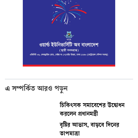
এ সম্পর্কিত আরও পড়ুন
চিকিৎসক সমাবেশের উদ্বোধন
করলেন প্রধানমন্ত্রী
বৃষ্টির আভাস, বাড়বে দিনের
তাপমাত্রা