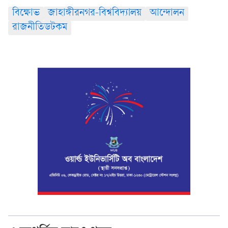
বিক্ষোভ
জাহাঙ্গীরনগর-বিশ্ববিদ্যালয়
আন্দোলন
রাজনীতিডটকম