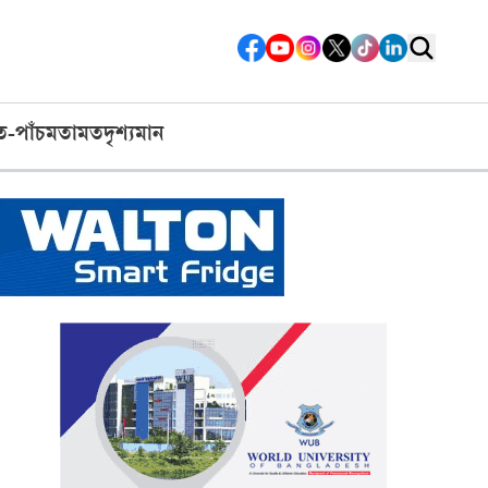
ত-পাঁচ
মতামত
দৃশ্যমান