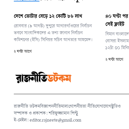
দেশে ভোটার বেড়ে ১২ কোটি ৮৬ লাখ
৪০ ঘণ্টা প
সেই ফ্লাইট
রোববার (৯ আগস্ট) দুপুরে আগারগাঁওয়ের নির্বাচন
ভবনে সাংবাদিকদের এ তথ্য জানান নির্বাচন
বিমান বাংলাদ
কমিশনের (ইসি) সিনিয়র সচিব আখতার আহমেদ।
বোসরা ইসলাম 
১২টা ৩০ মিনি
২ ঘণ্টা আগে
বিমানবন্দরে
২ ঘণ্টা আগে
রাজনীতি ডটকম
বিজ্ঞাপন
নীতিমালা
গোপনীয়তা নীতি
যোগাযোগ
স্টুডিও
সম্পাদক ও প্রকাশক: শরিফুজ্জামান পিন্টু
ই-মেইল:
editor.rajneete@gmail.com