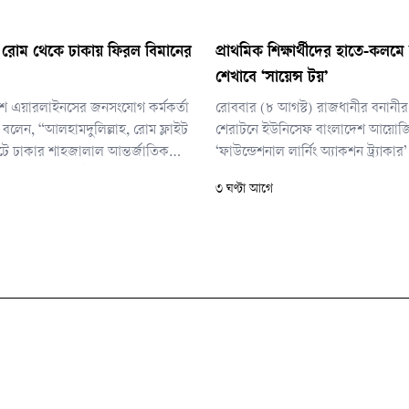
র রোম থেকে ঢাকায় ফিরল বিমানের
প্রাথমিক শিক্ষার্থীদের হাতে-কলমে 
শেখাবে ‘সায়েন্স টয়’
েশ এয়ারলাইনসের জনসংযোগ কর্মকর্তা
রোববার (৮ আগস্ট) রাজধানীর বনানী
বলেন, “আলহামদুলিল্লাহ, রোম ফ্লাইট
শেরাটনে ইউনিসেফ বাংলাদেশ আয়োজ
টে ঢাকার শাহজালাল আন্তর্জাতিক
‘ফাউন্ডেশনাল লার্নিং অ্যাকশন ট্র্যাকার’
 অবতরণ করেছে সেইফলি।”
অনুষ্ঠানে প্রধান অতিথির বক্তব্যে এস
৩ ঘণ্টা আগে
প্রতিমন্ত্রী।