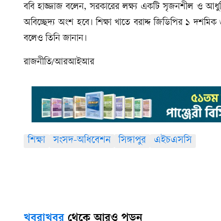
ববি হাজ্জাজ বলেন, সরকারের লক্ষ্য একটি সৃজনশীল ও আধুনিক 
অবিচ্ছেদ্য অংশ হবে। শিক্ষা খাতে বরাদ্দ জিডিপির ১ দশম
বলেও তিনি জানান।
রাজনীতি/আরআইআর
শিক্ষা
সংসদ-অধিবেশন
সিঙ্গাপুর
এইচএসসি
খবরাখবর
থেকে আরও পড়ুন