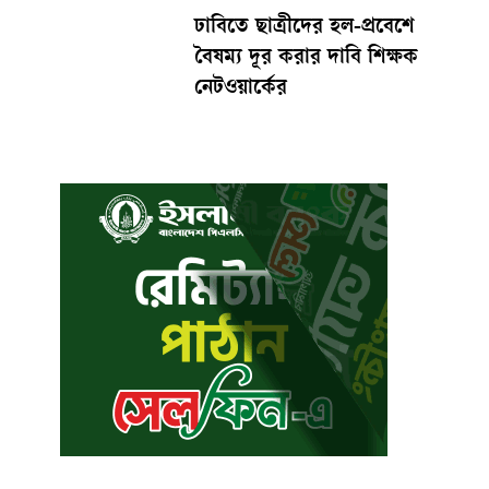
ঢাবিতে ছাত্রীদের হল-প্রবেশে
বৈষম্য দূর করার দাবি শিক্ষক
নেটওয়ার্কের