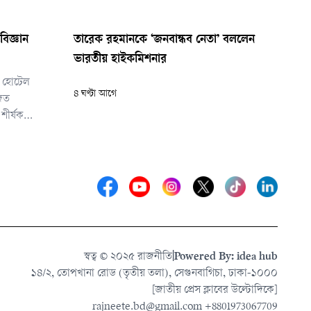
বিজ্ঞান
তারেক রহমানকে ‘জনবান্ধব নেতা’ বললেন
ভারতীয় হাইকমিশনার
র হোটেল
৪ ঘণ্টা আগে
িত
 শীর্ষক
ব কথা বলেন
স্বত্ব © ২০২৫ রাজনীতি
|
Powered By: idea hub
১৪/২, তোপখানা রোড (তৃতীয় তলা), সেগুনবাগিচা, ঢাকা-১০০০
[জাতীয় প্রেস ক্লাবের উল্টোদিকে]
rajneete.bd@gmail.com
+8801973067709