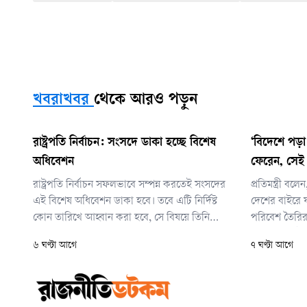
খবরাখবর
থেকে আরও পড়ুন
রাষ্ট্রপতি নির্বাচন: সংসদে ডাকা হচ্ছে বিশেষ
‘বিদেশে পড়া 
অধিবেশন
ফেরেন, সেই
রাষ্ট্রপতি নির্বাচন সফলভাবে সম্পন্ন করতেই সংসদের
প্রতিমন্ত্রী বলে
এই বিশেষ অধিবেশন ডাকা হবে। তবে এটি নির্দিষ্ট
দেশের বাইরে 
কোন তারিখে আহ্বান করা হবে, সে বিষয়ে তিনি
পরিবেশ তৈরির চ
এখনো চূড়ান্ত কিছু জানাননি।
আবার দেশেই 
৬ ঘণ্টা আগে
৭ ঘণ্টা আগে