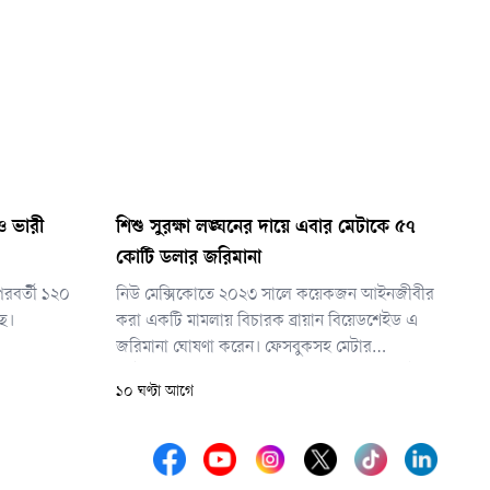
াও ভারী
শিশু সুরক্ষা লঙ্ঘনের দায়ে এবার মেটাকে ৫৭
কোটি ডলার জরিমানা
পরবর্তী ১২০
নিউ মেক্সিকোতে ২০২৩ সালে কয়েকজন আইনজীবীর
ছে।
করা একটি মামলায় বিচারক ব্রায়ান বিয়েডশেইড এ
জরিমানা ঘোষণা করেন। ফেসবুকসহ মেটার
প্ল্যাটফর্মগুলো শিশুদের বিপদে ফেলেছে, তাদের যৌন
১০ ঘণ্টা আগে
উত্তেজক উপাদান ও যৌন শিকারীদের সংস্পর্শে
এনেছে— এমন অভিযোগ এনে মেটাকে দায়বদ্ধ করার
দাবি করা হয়েছিল মামলায়।