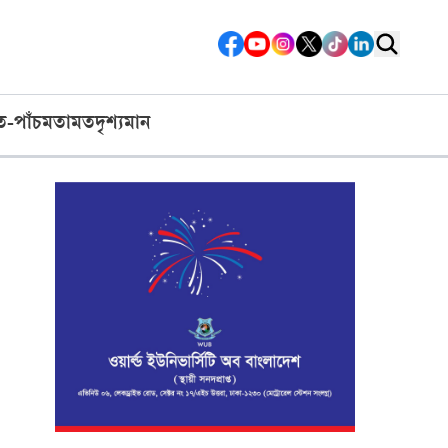
ত-পাঁচ
মতামত
দৃশ্যমান