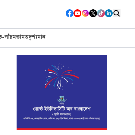
ত-পাঁচ
মতামত
দৃশ্যমান