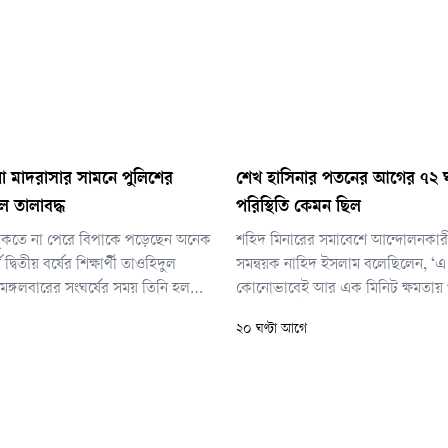
া মাদরাসার সামনে পুলিশের
শেখ হাসিনার পতনের আগের ৭২ ঘ
ল তালাবদ্ধ
পরিস্থিতি কেমন ছিল
ুকতে না পেরে বিপাকে পড়েছেন অনেক
শহিদ মিনারের সমাবেশে আন্দোলনকার
্স দ্বিতীয় বর্ষের শিক্ষার্থী তাওহিদুল
সমন্বয়ক নাহিদ ইসলাম বলেছিলেন, ‘
মঙ্গলবারের সংঘর্ষের সময় তিনি হল
কোনোভাবেই আর এক মিনিট ক্ষমতায়
যান।
অধিকার নেই। শেখ হাসিনাকে পদত্যা
২০ ঘণ্টা আগে
না; বরং খুন, লুটপাট, দুর্নীতি এদেশে 
বিচার হতে হবে। আমরা পদত্যাগ দিয়ে 
রুট দিতে চাই না। তাকে পদত্যাগও কর