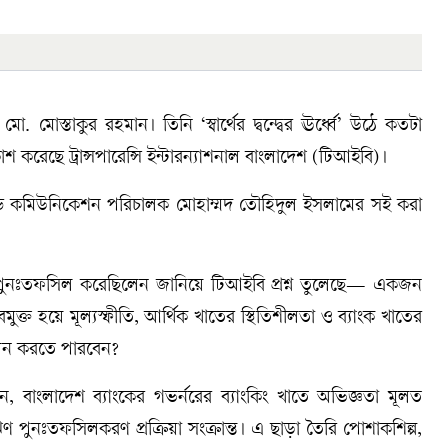
োস্তাকুর রহমান। তিনি ‘স্বার্থের দ্বন্দ্বের ঊর্ধ্বে’ উঠে কতটা
শ করেছে ট্রান্সপারেন্সি ইন্টারন্যাশনাল বাংলাদেশ (টিআইবি)।
ন্ড কমিউনিকেশন পরিচালক মোহাম্মদ তৌহিদুল ইসলামের সই করা
ঋণ পুনঃতফসিল করেছিলেন জানিয়ে টিআইবি প্রশ্ন তুলেছে— একজন
মুক্ত হয়ে মূল্যস্ফীতি, আর্থিক খাতের স্থিতিশীলতা ও ব্যাংক খাতের
পালন করতে পারবেন?
েন, বাংলাদেশ ব্যাংকের গভর্নরের ব্যাংকিং খাতে অভিজ্ঞতা মূলত
 পুনঃতফসিলকরণ প্রক্রিয়া সংক্রান্ত। এ ছাড়া তৈরি পোশাকশিল্প,