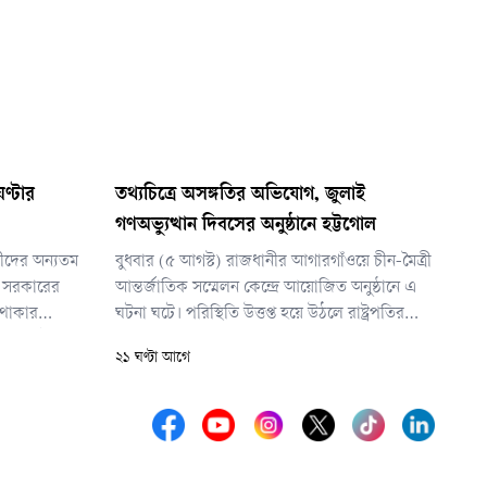
ণ্টার
তথ্যচিত্রে অসঙ্গতির অভিযোগ, জুলাই
গণঅভ্যুত্থান দিবসের অনুষ্ঠানে হট্টগোল
ীদের অন্যতম
বুধবার (৫ আগস্ট) রাজধানীর আগারগাঁওয়ে চীন-মৈত্রী
এ সরকারের
আন্তর্জাতিক সম্মেলন কেন্দ্রে আয়োজিত অনুষ্ঠানে এ
 থাকার
ঘটনা ঘটে। পরিস্থিতি উত্তপ্ত হয়ে উঠলে রাষ্ট্রপতির
গ করলেই হবে
নিরাপত্তায় নিয়োজিত সদস্যরা দ্রুত মঞ্চের সামনে
২১ ঘণ্টা আগে
হয়েছে তার
অবস্থান নেন।
তাকে এক্সিট
তে হবে, বিচা