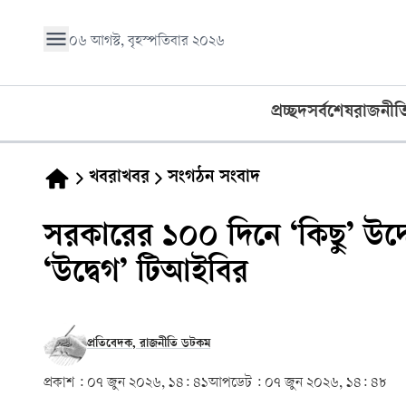
০৬ আগস্ট, বৃহস্পতিবার ২০২৬
প্রচ্ছদ
সর্বশেষ
রাজনীত
খবরাখবর
সংগঠন সংবাদ
সরকারের ১০০ দিনে ‘কিছু’ উদ
‘উদ্বেগ’ টিআইবির
প্রতিবেদক, রাজনীতি ডটকম
প্রকাশ :
০৭ জুন ২০২৬, ১৪: ৪১
আপডেট :
০৭ জুন ২০২৬, ১৪: ৪৮