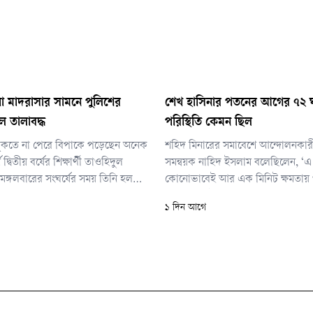
া মাদরাসার সামনে পুলিশের
শেখ হাসিনার পতনের আগের ৭২ ঘ
ল তালাবদ্ধ
পরিস্থিতি কেমন ছিল
ুকতে না পেরে বিপাকে পড়েছেন অনেক
শহিদ মিনারের সমাবেশে আন্দোলনকার
্স দ্বিতীয় বর্ষের শিক্ষার্থী তাওহিদুল
সমন্বয়ক নাহিদ ইসলাম বলেছিলেন, ‘
মঙ্গলবারের সংঘর্ষের সময় তিনি হল
কোনোভাবেই আর এক মিনিট ক্ষমতায়
যান।
অধিকার নেই। শেখ হাসিনাকে পদত্যা
১ দিন আগে
না; বরং খুন, লুটপাট, দুর্নীতি এদেশে 
বিচার হতে হবে। আমরা পদত্যাগ দিয়ে 
রুট দিতে চাই না। তাকে পদত্যাগও কর