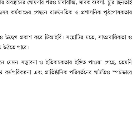
োর অবস্থানের ঘোষণার পরও চাঁদাবাজি, মাদক ব্যবসা, চুরি-ছিনতাই
 এসব কর্মকাণ্ডের পেছনে রাজনৈতিক ও প্রশাসনিক পৃষ্ঠপোষকতার
েও উদ্বেগ প্রকাশ করে টিআইবি। সংস্থাটির মতে, সাম্প্রদায়িকতা ও
হয়ে উঠতে পারে।
িনে যেমন সম্ভাবনা ও ইতিবাচকতার ইঙ্গিত পাওয়া গেছে, তেমনি
্ট কর্মপরিকল্পনা এবং প্রাতিষ্ঠানিক পরিবর্তনের ঘাটতিও স্পষ্টভাবে