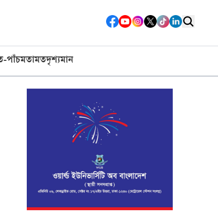
ত-পাঁচ
মতামত
দৃশ্যমান