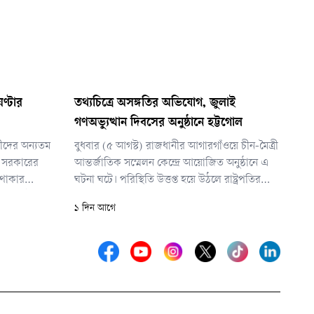
ণ্টার
তথ্যচিত্রে অসঙ্গতির অভিযোগ, জুলাই
গণঅভ্যুত্থান দিবসের অনুষ্ঠানে হট্টগোল
ীদের অন্যতম
বুধবার (৫ আগস্ট) রাজধানীর আগারগাঁওয়ে চীন-মৈত্রী
এ সরকারের
আন্তর্জাতিক সম্মেলন কেন্দ্রে আয়োজিত অনুষ্ঠানে এ
 থাকার
ঘটনা ঘটে। পরিস্থিতি উত্তপ্ত হয়ে উঠলে রাষ্ট্রপতির
গ করলেই হবে
নিরাপত্তায় নিয়োজিত সদস্যরা দ্রুত মঞ্চের সামনে
১ দিন আগে
হয়েছে তার
অবস্থান নেন।
তাকে এক্সিট
তে হবে, বিচা