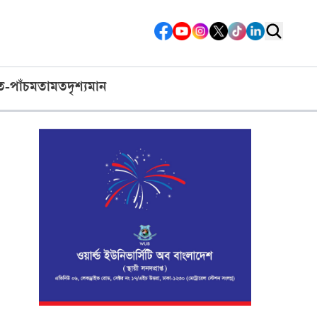
ত-পাঁচ
মতামত
দৃশ্যমান