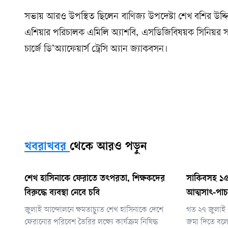
সভায় আরও উপস্থিত ছিলেন বাণিজ্য উপদেষ্টা শেখ বশির উদ্দ
এশিয়ার পরিচালক এমিলি অ্যাশবি, এসডিজিবিষয়ক সিনিয়র স
চার্জে ডি’অ্যাফেয়ার্স ট্রেসি অ্যান জ্যাকবসন।
খবরাখবর
থেকে আরও পড়ুন
শেখ হাসিনাকে ফেরাতে তৎপরতা, শিক্ষকদের
সাকিবসহ ১৫
বিরুদ্ধে ব্যবস্থা নেবে চবি
আত্মসাৎ-পাচ
জুলাই আন্দোলনে ক্ষমতাচ্যুত শেখ হাসিনাকে দেশে
গত ২৭ জুলাই 
ফেরানোর পরিবেশ তৈরির লক্ষ্যে কার্যক্রম নিষিদ্ধ
জমা দিতে বলে