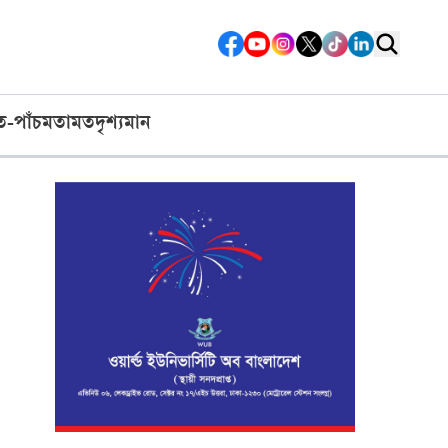
ত-পাঁচ
মতামত
দৃশ্যমান