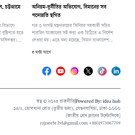
, চট্টগ্রামে
অনিয়ম-দুর্নীতির অভিযোগ, বিমানের সব
পদোন্নতি স্থগিত
ার বিভাগে
গত ৩ আগস্ট মন্ত্রণালয়ের সিনিয়র সহকারী সচিব
ৃষ্টিপাত হতে
শারমিন আক্তারের সই করা এক চিঠিতে এ নির্দেশ
 অধিদপ্তর।
দেওয়া হয়। এতে বলা হয়েছে, বিমান বাংলাদেশ
টগ্রাম বিভাগের
এয়ারলাইনসে পদোন্নতি-সংক্রান্ত গুরুতর অভিযোগ
৫ ঘণ্টা আগে
ধসের আশঙ্কার
তদন্তে মন্ত্রণালয় একটি কমিটি গঠন করবে। তদন্তের
ফলাফলের ভিত্তিতেই পরবর্তী সিদ্ধান্ত নেওয়া হবে।
স্বত্ব © ২০২৫ রাজনীতি
|
Powered By: idea hub
১৪/২, তোপখানা রোড (তৃতীয় তলা), সেগুনবাগিচা, ঢাকা-১০০০
[জাতীয় প্রেস ক্লাবের উল্টোদিকে]
rajneete.bd@gmail.com
+8801973067709