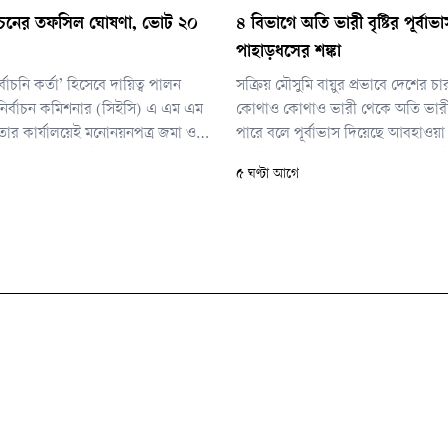
ির্বাচনের তফসিল ঘোষণা, ভোট ২০
৪ বিভাগে অতি ভারী বৃষ্টির পূর্বাভাস
পাহাড়ধসের শঙ্কা
র্বাচনি কর্তা’ হিসেবে দায়িত্ব পালন
সক্রিয় মৌসুমি বায়ুর প্রভাবে দেশের চ
 নির্বাচন কমিশনার (সিইসি) এ এম এম
কোথাও কোথাও ভারী থেকে অতি ভারী ব
 তার কার্যালয়েই মনোনয়নপত্র জমা ও
পারে বলে পূর্বাভাস দিয়েছে আবহাওয়া
ম সম্পন্ন হবে। ভোট গ্রহণ হবে জাতীয়
একই সঙ্গে অতিভারী বর্ষণের কারণে চট্
৫ ঘণ্টা আগে
শন কক্ষ।
পাহাড়ি এলাকায় কোথাও কোথাও ভূমি
কথাও জানিয়েছে সংস্থাটি।