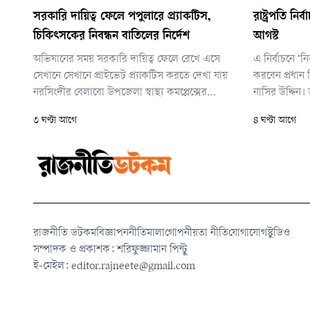
সরকারি দায়িত্ব ফেলে পপুলারে প্র্যাকটিস,
রাষ্ট্রপতি ন
চিকিৎসকের নিবন্ধন বাতিলের নির্দেশ
আগস্ট
অভিযানের সময় সরকারি দায়িত্ব ফেলে রেখে এসে
এ নির্বাচনে ‘নি
সেখানে সেখানে প্রাইভেট প্র্যাকটিস করতে দেখা যায়
করবেন প্রধান
নরসিংদীর বেলাবো উপজেলা স্বাস্থ্য কমপ্লেক্সের
নাসির উদ্দিন।
চিকিৎসক ডা. মইনুল হাসান চিশতীকে। এ ঘটনায় তার
বাছাই কার্যক্র
৩ ঘণ্টা আগে
৪ ঘণ্টা আগে
নিবন্ধন বাতিলের নির্দেশ দিয়েছেন স্বাস্থ্যমন্ত্রী।
সংসদের অধিবে
রাজনীতি ডটকম
বিজ্ঞাপন
নীতিমালা
গোপনীয়তা নীতি
যোগাযোগ
স্টুডিও
সম্পাদক ও প্রকাশক: শরিফুজ্জামান পিন্টু
ই-মেইল:
editor.rajneete@gmail.com