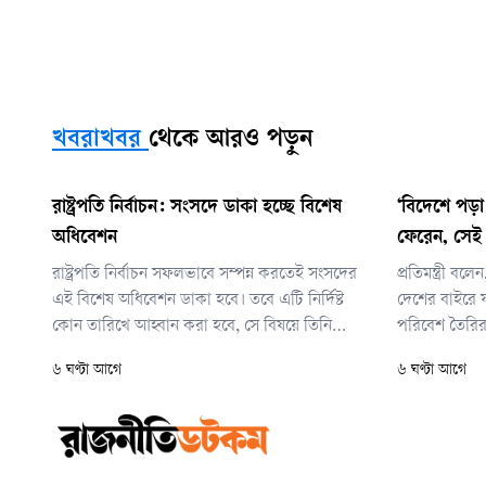
খবরাখবর
থেকে আরও পড়ুন
রাষ্ট্রপতি নির্বাচন: সংসদে ডাকা হচ্ছে বিশেষ
‘বিদেশে পড়া 
অধিবেশন
ফেরেন, সেই
রাষ্ট্রপতি নির্বাচন সফলভাবে সম্পন্ন করতেই সংসদের
প্রতিমন্ত্রী বলে
এই বিশেষ অধিবেশন ডাকা হবে। তবে এটি নির্দিষ্ট
দেশের বাইরে 
কোন তারিখে আহ্বান করা হবে, সে বিষয়ে তিনি
পরিবেশ তৈরির চ
এখনো চূড়ান্ত কিছু জানাননি।
আবার দেশেই 
৬ ঘণ্টা আগে
৬ ঘণ্টা আগে