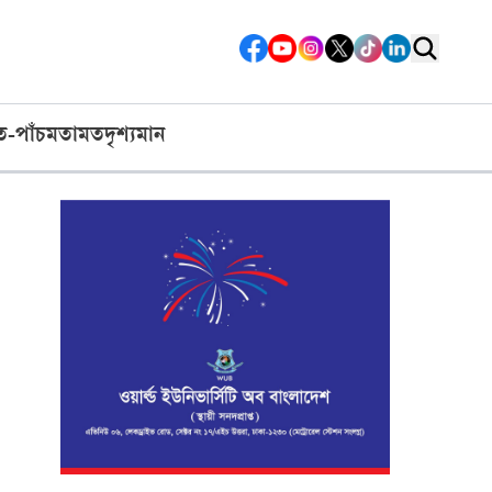
ত-পাঁচ
মতামত
দৃশ্যমান