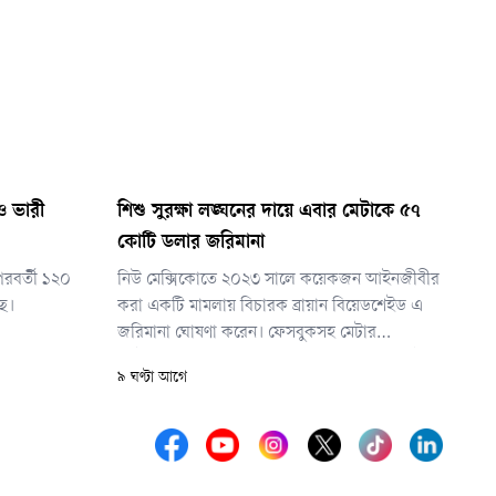
াও ভারী
শিশু সুরক্ষা লঙ্ঘনের দায়ে এবার মেটাকে ৫৭
কোটি ডলার জরিমানা
পরবর্তী ১২০
নিউ মেক্সিকোতে ২০২৩ সালে কয়েকজন আইনজীবীর
ছে।
করা একটি মামলায় বিচারক ব্রায়ান বিয়েডশেইড এ
জরিমানা ঘোষণা করেন। ফেসবুকসহ মেটার
প্ল্যাটফর্মগুলো শিশুদের বিপদে ফেলেছে, তাদের যৌন
৯ ঘণ্টা আগে
উত্তেজক উপাদান ও যৌন শিকারীদের সংস্পর্শে
এনেছে— এমন অভিযোগ এনে মেটাকে দায়বদ্ধ করার
দাবি করা হয়েছিল মামলায়।