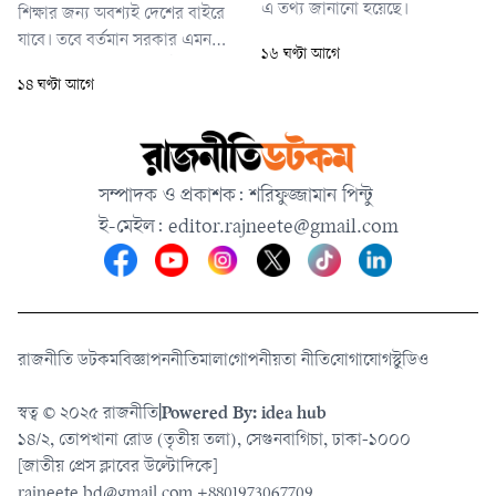
এ তথ্য জানানো হয়েছে।
শিক্ষার জন্য অবশ্যই দেশের বাইরে
যাবে। তবে বর্তমান সরকার এমন
১৬ ঘণ্টা আগে
একটি পরিবেশ তৈরির চেষ্টা করছে
১৪ ঘণ্টা আগে
যেখানে দেশের শিক্ষার্থীরা আবার
দেশেই ফিরে আসবেন।
সম্পাদক ও প্রকাশক: শরিফুজ্জামান পিন্টু
ই-মেইল:
editor.rajneete@gmail.com
রাজনীতি ডটকম
বিজ্ঞাপন
নীতিমালা
গোপনীয়তা নীতি
যোগাযোগ
স্টুডিও
স্বত্ব © ২০২৫ রাজনীতি
|
Powered By: idea hub
১৪/২, তোপখানা রোড (তৃতীয় তলা), সেগুনবাগিচা, ঢাকা-১০০০
[জাতীয় প্রেস ক্লাবের উল্টোদিকে]
rajneete.bd@gmail.com
+8801973067709