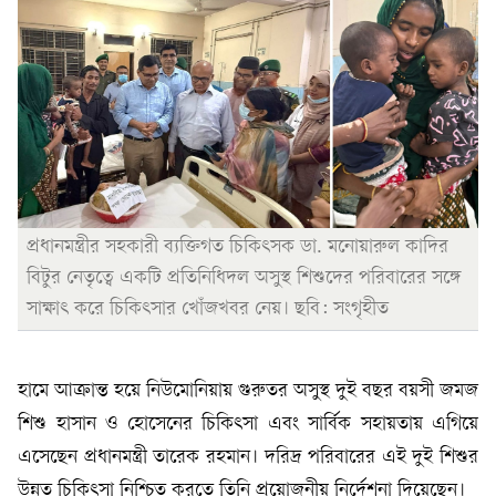
প্রধানমন্ত্রীর সহকারী ব্যক্তিগত চিকিৎসক ডা. মনোয়ারুল কাদির
বিটুর নেতৃত্বে একটি প্রতিনিধিদল অসুস্থ শিশুদের পরিবারের সঙ্গে
সাক্ষাৎ করে চিকিৎসার খোঁজখবর নেয়। ছবি: সংগৃহীত
হামে আক্রান্ত হয়ে নিউমোনিয়ায় গুরুতর অসুস্থ দুই বছর বয়সী জমজ
শিশু হাসান ও হোসেনের চিকিৎসা এবং সার্বিক সহায়তায় এগিয়ে
এসেছেন প্রধানমন্ত্রী তারেক রহমান। দরিদ্র পরিবারের এই দুই শিশুর
উন্নত চিকিৎসা নিশ্চিত করতে তিনি প্রয়োজনীয় নির্দেশনা দিয়েছেন।