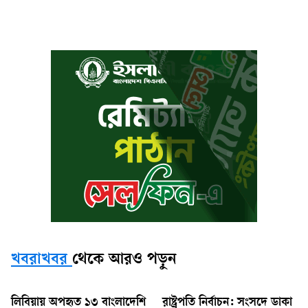
খবরাখবর
থেকে আরও পড়ুন
লিবিয়ায় অপহৃত ১৩ বাংলাদেশি
রাষ্ট্রপতি নির্বাচন: সংসদে ডাকা