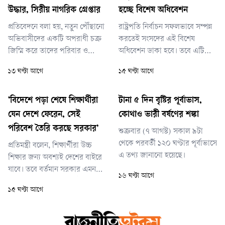
উদ্ধার, সিরীয় নাগরিক গ্রেপ্তার
হচ্ছে বিশেষ অধিবেশন
প্রতিবেদনে বলা হয়, নতুন পৌঁছানো
রাষ্ট্রপতি নির্বাচন সফলভাবে সম্পন্ন
অভিবাসীদের একটি অপরাধী চক্র
করতেই সংসদের এই বিশেষ
জিম্মি করে তাদের পরিবার ও
অধিবেশন ডাকা হবে। তবে এটি
স্বজনদের কাছ থেকে মোটা অঙ্কের
নির্দিষ্ট কোন তারিখে আহ্বান করা
১৩ ঘণ্টা আগে
১৫ ঘণ্টা আগে
মুক্তিপণ দাবি করছে—এমন তথ্য
হবে, সে বিষয়ে তিনি এখনো চূড়ান্ত
পায় ইস্ট ত্রিপোলি মাইগ্র্যান্ট
কিছু জানাননি।
ডিটেনশন সেন্টারের তদন্ত ও গ্রেপ্তার
‘বিদেশে পড়া শেষে শিক্ষার্থীরা
টানা ৫ দিন বৃষ্টির পূর্বাভাস,
ইউনিট। অনুসন্ধানের পর নিশ্চিত
যেন দেশে ফেরেন, সেই
কোথাও ভারী বর্ষণের শঙ্কা
তথ্যের ভিত্তিতে এবং পাবলিক
পরিবেশ তৈরি করছে সরকার’
শুক্রবার (৭ আগস্ট) সকাল ৯টা
প্রসিকিউশনের অনুমতি নিয়ে আইনশ
থেকে পরবর্তী ১২০ ঘণ্টার পূর্বাভাসে
প্রতিমন্ত্রী বলেন, শিক্ষার্থীরা উচ্চ
এ তথ্য জানানো হয়েছে।
শিক্ষার জন্য অবশ্যই দেশের বাইরে
যাবে। তবে বর্তমান সরকার এমন
১৬ ঘণ্টা আগে
একটি পরিবেশ তৈরির চেষ্টা করছে
১৫ ঘণ্টা আগে
যেখানে দেশের শিক্ষার্থীরা আবার
দেশেই ফিরে আসবেন।