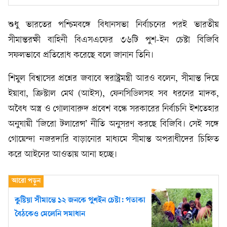
শুধু ভারতের পশ্চিমবঙ্গে বিধানসভা নির্বাচনের পরই ভারতীয়
সীমান্তরক্ষী বাহিনী বিএসএফের ৩৬টি পুশ-ইন চেষ্টা বিজিবি
সফলভাবে প্রতিরোধ করেছে বলে জানান তিনি।
শিমুল বিশ্বাসের প্রশ্নের জবাবে স্বরাষ্ট্রমন্ত্রী আরও বলেন, সীমান্ত দিয়ে
ইয়াবা, ক্রিস্টাল মেথ (আইস), ফেনসিডিলসহ সব ধরনের মাদক,
অবৈধ অস্ত্র ও গোলাবারুদ প্রবেশ বন্ধে সরকারের নির্বাচনি ইশতেহার
অনুযায়ী ‘জিরো টলারেন্স’ নীতি অনুসরণ করছে বিজিবি। সেই সঙ্গে
গোয়েন্দা নজরদারি বাড়ানোর মাধ্যমে সীমান্ত অপরাধীদের চিহ্নিত
করে আইনের আওতায় আনা হচ্ছে।
কুষ্টিয়া সীমান্তে ১২ জনকে পুশইন চেষ্টা: পতাকা
বৈঠকেও মেলেনি সমাধান