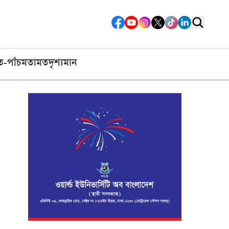
ত-পাঁচ
মতামত
দৃশ্যমান