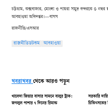
চট্টগ্রাম, কক্সবাজার, মোংলা ও পায়রা সমুদ্র বন্দরকে ৩ নম্ব
আবহাওয়া অধিদপ্তর।—বাসস
রাজনীতি/এসআর
রাজনীতিডটকম
আবহাওয়া
খবরাখবর
থেকে আরও পড়ুন
খালেদা জিয়ার বাসার সামনে বালুর ট্রাক:
সরকারি দায়িত
জগলুল পাশার ৭ দিনের রিমান্ড
চিকিৎসকের ন