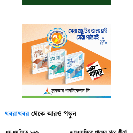
খবরাখবর
থেকে আরও পড়ুন
এসএসসিতে ৬৬৯
এসএসসিতে পাসের হারে শীর্ষে