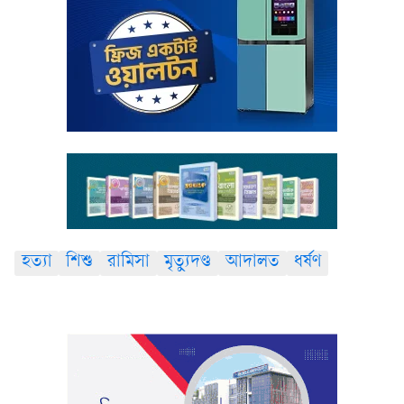
হত্যা
শিশু
রামিসা
মৃত্যুদণ্ড
আদালত
ধর্ষণ