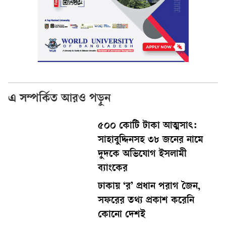
এ সম্পর্কিত আরও পড়ুন
৫০০ কোটি টাকা আত্মসাৎ:
সাহাবুদ্দিনসহ ৩৮ জনের নামে
দুদকে অভিযোগ ইসলামী
ব্যাংকের
ঢাকায় ‘র’ প্রধান পরাগ জৈন,
সফরের তথ্য প্রকাশ করেনি
কোনো দেশই