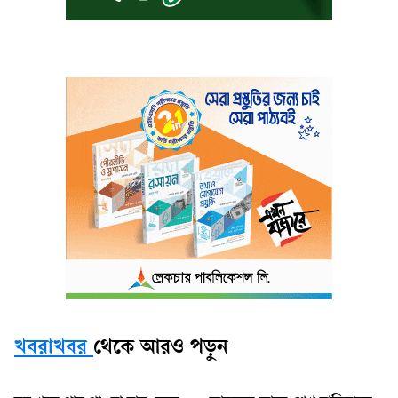
খবরাখবর
থেকে আরও পড়ুন