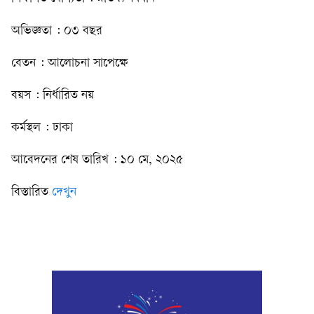
অভিজ্ঞতা : ০৩ বছর
বেতন : আলোচনা সাপেক্ষে
বয়স : নির্ধারিত নয়
কর্মস্থল : ঢাকা
আবেদনের শেষ তারিখ : ১০ মে, ২০২৫
বিস্তারিত
দেখুন