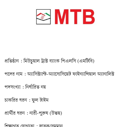
প্রতিষ্ঠান : মিউচুয়াল ট্রাস্ট ব্যাংক পিএলসি (এমটিবি)
পদের নাম : অ্যাসিস্ট্যান্ট-অ্যাসোসিয়েট ফাইন্যান্সিয়াল অ্যানালিস্ট
পদসংখ্যা : নির্ধারিত নয়
চাকরির ধরন : ফুল টাইম
প্রার্থীর ধরন : নারী-পুরুষ (উভয়)
শিক্ষাগত যোগ্যতা : স্নাতক/সমমান