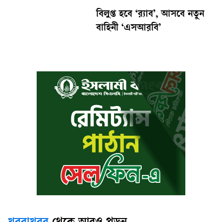
বিলুপ্ত হবে ‘র‍্যাব’, আসবে নতুন
বাহিনী ‘এসআরবি’